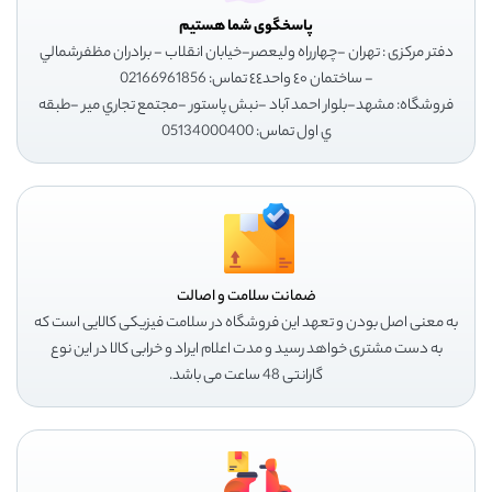
پاسخگوی شما هستیم
دفتر مرکزی : تهران -چهارراه وليعصر-خيابان انقلاب - برادران مظفرشمالي
- ساختمان ٤٠ واحد٤٤ تماس: 02166961856
فروشگاه: مشهد-بلوار احمد آباد -نبش پاستور -مجتمع تجاري مير -طبقه
ي اول تماس: 05134000400
ضمانت سلامت و اصالت
به معنی اصل بودن و تعهد این فروشگاه در سلامت فیزیکی کالایی است که
به دست مشتری خواهد رسید و مدت اعلام ایراد و خرابی کالا در این نوع
گارانتی 48 ساعت می باشد.