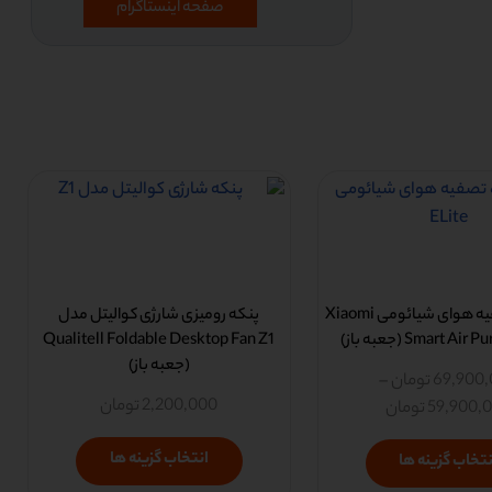
صفحه اینستاگرام
دستگاه تصفیه هوای شیائومی Xiaomi
پنکه رومیزی شارژی کوالیتل مدل
Smart Air (جعبه باز)
Qualitell Foldable Desktop Fan Z1
(جعبه باز)
69,900
تومان
–
2,200,000
تومان
59,900,
تومان
انتخاب گزینه ها
نتخاب گزینه ها