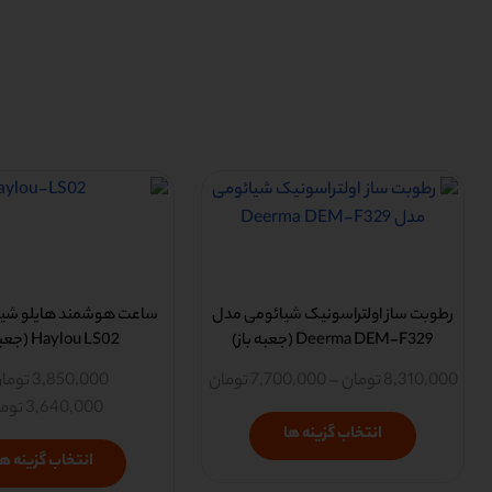
رطوبت ساز اولتراسونیک شیائومی مدل
ساعت هوشمند هایلو شی
Deerma DEM-F329 (جعبه باز)
Haylou LS02 (جعبه باز)
8,310,000
تومان
–
7,700,000
تومان
3,850,000
توما
3,640,000
توم
انتخاب گزینه ها
انتخاب گزینه ها