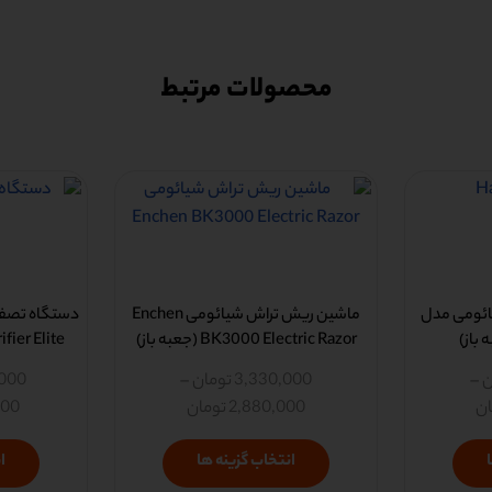
محصولات مرتبط
ائومی مدل
ماشین ریش تراش شیائومی Enchen
BK3000 Electric Razor (جعبه باز)
 Purifier Elite
ن
–
3,330,000
تومان
–
,000
ان
2,880,000
تومان
000
انتخاب گزینه ها
ا