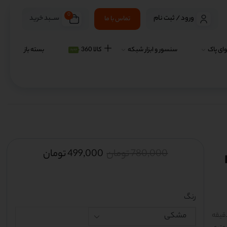
0
ســـبد خرید
ورود / ثبت نام
تماس با ما
ای پاک
سنسور و ابزار شبکه
کالا 360
بسته باز
جدید
780,000
تومان
499,000
تومان
E
رنگ
د با 7300 چرخش در دقیقه