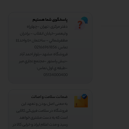
پاسخگوی شما هستیم
دفتر مرکزی : تهران -چهارراه
وليعصر-خيابان انقلاب - برادران
مظفرشمالي - ساختمان ٤٠ واحد٤٤
تماس: 02166961856
فروشگاه: مشهد-بلوار احمد آباد
-نبش پاستور -مجتمع تجاري مير
-طبقه ي اول تماس:
05134000400
ضمانت سلامت و اصالت
به معنی اصل بودن و تعهد این
فروشگاه در سلامت فیزیکی کالایی
است که به دست مشتری خواهد
رسید و مدت اعلام ایراد و خرابی کالا در