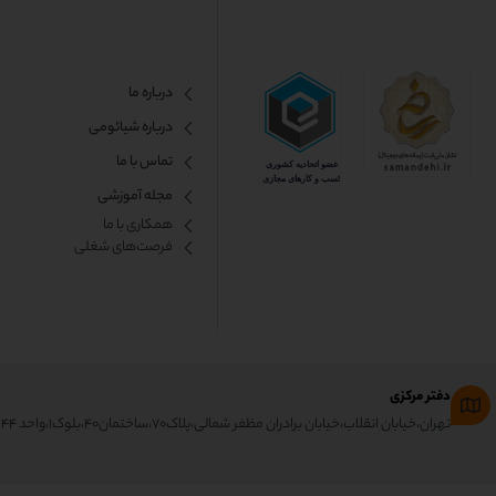
درباره ما
درباره شیائومی
تماس با ما
مجله آموزشی
همکاری با ما​
فرصت‌های شغلی
دفتر مرکزی
تهران،خیابان انقلاب،خیابان برادران مظفر شمالی،پلاک۷۰،ساختمان۴۰،بلوک۱،واحد ۴۴