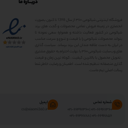
دربـــاره ما
فروشگاه اینترنتی شیائومی ۳۶۰ از سال 1398 تا کنون بصورت
انحصاری در زمینه فروش تمامی محصولات و گجت های برند
شیائومی در کشور فعالیت داشته و همواره سعی نموده تا
بتواند محصولات شیائومی را با قیمت و تنوع و سرعت مناسب
در ایران به دست علاقه مندان این برند برساند. سیاست گذاری
های وب‌سایت شیائومی ۳۶۰ با نهایت احترام به حقوق مشتری
، تحویل محصول با بالاترین کیفیت ، کوتاه ترین زمان و قیمت
گذاری منصفانه تنظیم شده است. اطمینان و رضایت خاطر شما
رسالت اصلی تیم ماست.
شماره تماس
ایمیل
cs@xiaomi360.ir
۰۲۱-۶۶۹۶۷۳۶۰ | ۰۲۱-۶۶۴۹۷۳۶۰
۰۲۱-۶۶۹۶۱۸۵۶ | ۰۲۱-۶۶۴۶۱۷۸۸