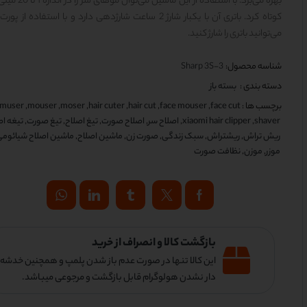
بهره می‌برد. با استفاده از این ماشین می‌
می‌توانید باتری را شارژ کنید.
شناسه محصول:
Sharp 3S-3
دسته بندی :
بسته باز
برچسب ها :
face cut
,
face mouser
,
hair cut
,
hair cuter
,
moser
,
mouser
,
muser
shaver
,
xiaomi hair clipper
,
اصلاح سر
,
اصلاح صورت
,
تیغ اصلاح
,
تیغ صورت
,
تیغه اص
ریش تراش
,
ریشتراش
,
سبک زندگی
,
صورت زن
,
ماشین اصلاح
,
ماشین اصلاح شیائوم
موزر
,
موزن
,
نظافت صورت
بازگشت کالا و انصراف از خرید
این کالا تنها در صورت عدم باز شدن پلمپ و همچنین خدشه
دار نشدن هولوگرام قابل بازگشت و مرجوعی میباشد.