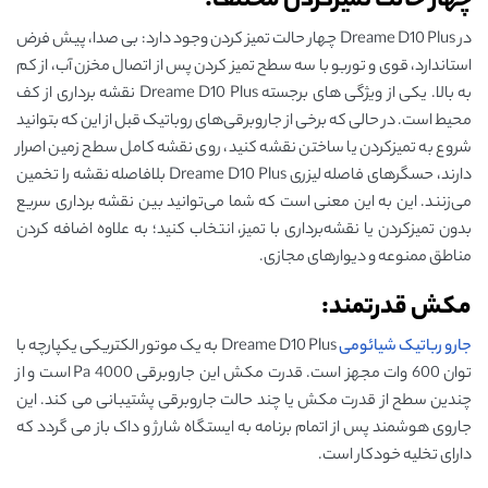
چهار حالت تمیزکردن مختلف:
در Dreame D10 Plus چهار حالت تمیز کردن وجود دارد: بی صدا، پیش فرض
استاندارد، قوی و توربو با سه سطح تمیز کردن پس از اتصال مخزن آب، از کم
به بالا. یکی از ویژگی های برجسته Dreame D10 Plus نقشه برداری از کف
محیط است. در حالی که برخی از جاروبرقی‌های روباتیک قبل از این که بتوانید
شروع به تمیزکردن یا ساختن نقشه کنید، روی نقشه کامل سطح زمین اصرار
دارند، حسگرهای فاصله لیزری Dreame D10 Plus بلافاصله نقشه را تخمین
می‌زنند. این به این معنی است که شما می‌توانید بین نقشه برداری سریع
بدون تمیزکردن یا نقشه‌برداری با تمیز، انتخاب کنید؛ به علاوه اضافه کردن
مناطق ممنوعه و دیوارهای مجازی.
مکش قدرتمند:
جارو رباتیک شیائومی
Dreame D10 Plus به یک موتور الکتریکی یکپارچه با
توان 600 وات مجهز است. قدرت مکش این جاروبرقی 4000 Pa است و از
چندین سطح از قدرت مکش یا چند حالت جاروبرقی پشتیبانی می کند. این
جاروی هوشمند پس از اتمام برنامه به ایستگاه شارژ و داک باز می گردد که
دارای تخلیه خودکار است.