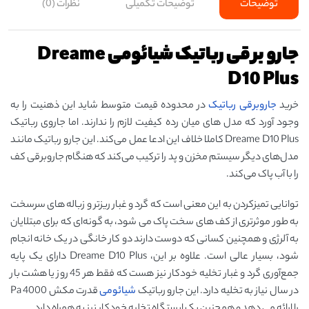
توضیحات
توضیحات تکمیلی
نظرات (0)
جارو برقی رباتیک شیائومی Dreame
D10 Plus
خرید
جاروبرقی رباتیک
در محدوده قیمت متوسط شاید این ذهنیت را به
وجود آورد که مدل ‌های میان ‌رده کیفیت لازم را ندارند. اما جاروی رباتیک
Dreame D10 Plus کاملا خلاف این ادعا عمل می‌کند. این جارو رباتیک مانند
مدل‌های دیگر سیستم مخزن و پد را ترکیب می‌کند که هنگام جاروبرقی کف
را با آب پاک می‌کند.
توانایی تمیزکردن به این معنی است که گرد و غبار ریزتر و زباله‌ های سرسخت
به طور موثرتری از کف‌ های سخت پاک می ‌شود، به گونه‌ای که برای مبتلایان
به آلرژی و همچنین کسانی که دوست دارند دو کار خانگی در یک خانه انجام
شود، بسیار عالی است. علاوه بر این، Dreame D10 Plus دارای یک پایه
جمع‌آوری گرد و غبار تخلیه خودکار نیز هست که فقط هر 45 روز یا هشت بار
در سال نیاز به تخلیه دارد. این جارو رباتیک
شیائومی
قدرت مکش 4000 Pa
را ارائه می دهد و همچنین یک ایستگاه تخلیه خودکار نیز به همراه دارد.