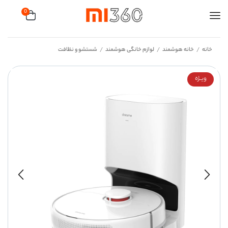
0
خانه
خانه هوشمند
لوازم خانگی هوشمند
شستشو و نظافت
/
/
/
ویــژه