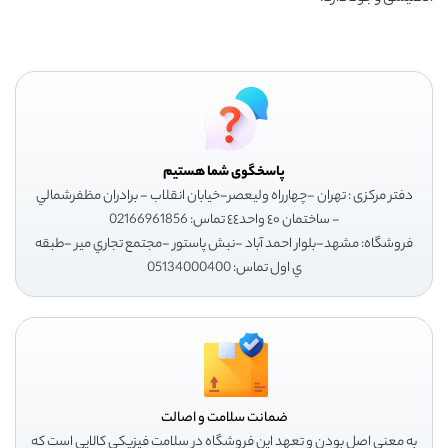
پاسخگوی شما هستیم
دفتر مرکزی : تهران -چهارراه وليعصر-خيابان انقلاب - برادران مظفرشمالي
- ساختمان ٤٠ واحد٤٤ تماس: 02166961856
فروشگاه: مشهد-بلوار احمد آباد -نبش پاستور -مجتمع تجاري مير -طبقه
ي اول تماس: 05134000400
ضمانت سلامت و اصالت
به معنی اصل بودن و تعهد این فروشگاه در سلامت فیزیکی کالایی است که