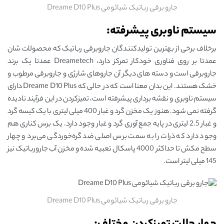
جارو برقی رباتیک شیائومی Dreame D10 Plus
سیستم ناوبری پیشرفته:
برخلاف برخی از بهترین تولیدکنندگان جاروبرقی رباتیک که محصولات شان
عمدتا بر روی فناوری خودکار تمرکز دارد، Dreametech عمدتا یک برند
جاروبرقی است و دسته ‌های دیگر آن جاروهای شارژی و جاروبرقی مرطوب و
خشک هستند. این بدان معنا است که در حالی که Dreame D10 Plus دارای
سیستم ناوبری و نقشه برداری پیشرفته است، تمیزکردن در این فرآیند نادیده
گرفته نمی ‌شود. هنوز یک مخزن گرد و غبار 400 میلی لیتری با یک کیسه گرد
و غبار 2.5 لیتری در پایه جمع آوری گرد و غبار وجود دارد. یک برس کناری هم
وجود دارد که ذرات را به سمت برس اصلی ضد گره‌خوردگی می‌برد و چهار
سطح مکش تا حداکثر 4000 پاسکال تعبیه شده و مخزن آب جارورباتیک نیز
145 میلی لیتر است.
جارو برقی رباتیک شیائومی Dreame D10 Plus