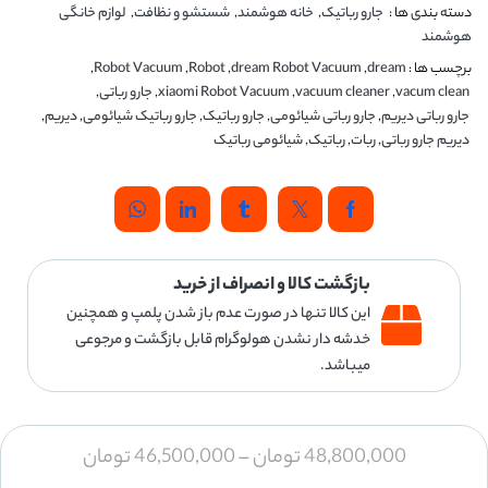
دسته بندی ها :
جارو رباتیک
,
خانه هوشمند
,
شستشو و نظافت
,
لوازم خانگی
هوشمند
برچسب ها :
dream
,
dream Robot Vacuum
,
Robot
,
Robot Vacuum
,
vacum clean
,
vacuum cleaner
,
xiaomi Robot Vacuum
,
جارو رباتی
,
جارو رباتی دیریم
,
جارو رباتی شیائومی
,
جارو رباتیک
,
جارو رباتیک شیائومی
,
دیریم
,
دیریم جارو رباتی
,
ربات
,
رباتیک
,
شیائومی رباتیک
بازگشت کالا و انصراف از خرید
این کالا تنها در صورت عدم باز شدن پلمپ و همچنین
خدشه دار نشدن هولوگرام قابل بازگشت و مرجوعی
میباشد.
48,800,000
تومان
–
46,500,000
تومان