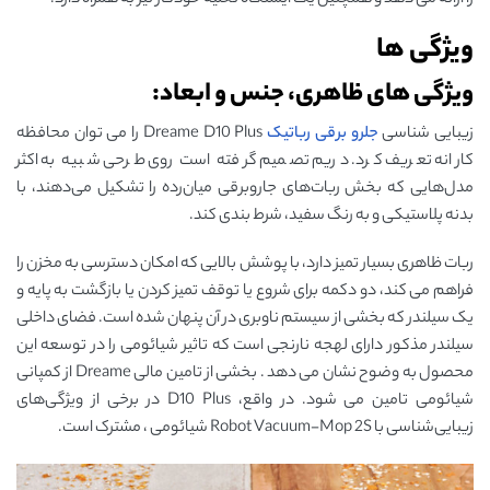
ویژگی ها
ویژگی های ظاهری، جنس و ابعاد:
زیبایی شناسی
جلرو برقی رباتیک
Dreame D10 Plus را می توان محافظه
کارانه تعریف کرد. دریم تصمیم گرفته است روی طرحی شبیه به اکثر
مدل‌هایی که بخش ربات‌های جاروبرقی میان‌رده را تشکیل می‌دهند، با
بدنه پلاستیکی و به رنگ سفید، شرط بندی کند.
ربات ظاهری بسیار تمیز دارد، با پوشش بالایی که امکان دسترسی به مخزن را
فراهم می کند، دو دکمه برای شروع یا توقف تمیز کردن یا بازگشت به پایه و
یک سیلندر که بخشی از سیستم ناوبری در آن پنهان شده است. فضای داخلی
سیلندر مذکور دارای لهجه نارنجی است که تاثیر شیائومی را در توسعه این
محصول به وضوح نشان می دهد . بخشی از تامین مالی Dreame از کمپانی
شیائومی تامین می شود. در واقع، D10 Plus در برخی از ویژگی‌های
زیبایی‌شناسی با Robot Vacuum-Mop 2S شیائومی ، مشترک است.