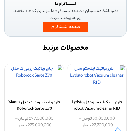
اینستاگرام ما
عضو باشگاه مشتریان و صفحه اینستاگرام ما شوید و از کدهای تخفیف
روزانه بهره‌مند شوید.
صفحه اینستاگرام
محصولات مرتبط
جارورباتیک لیدستو مدل Lydsto
جارو رباتیک روبوراک مدل Xiaomi
Roborock Saros Z70
robot Vacuum cleaner R1D
30,000,000
تومان
–
299,000,000
تومان
–
27,700,000
تومان
275,000,000
تومان