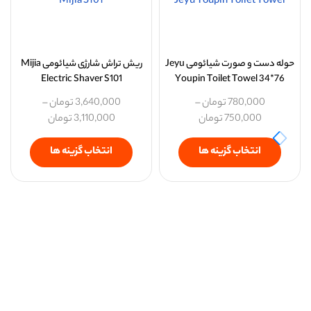
حوله دست و صورت شیائومی Jeyu
ریش تراش شارژی شیائومی Mijia
Electric Shaver S101
Youpin Toilet Towel 34*76
780,000
تومان
–
3,640,000
تومان
–
750,000
تومان
3,110,000
تومان
انتخاب گزینه ها
انتخاب گزینه ها