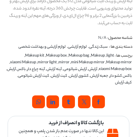
آینه آرایش و رینگ لایت شیائومی مدل S12 یک محصول کارآمد برای آرایش بهتر و
تولید محتوای ویدیویی است. قابلیت چرخش 360 درجه، آینه نقره اندود شده،
ذره‌بین با بزرگنمایی 2 برابر و 96 چراغ ال‌ای‌دی، از ویژگی‌های مهم این آینه و رینگ
لایت به حساب می‌آیند.
شناسه محصول:
N/A
دسته بندی ها :
سبک زندگی
,
لوازم آرایشی
,
لوازم آرایشی و بهداشت شخصی
برچسب ها :
light
,
Makeup
,
Makeup bag
,
Makeup box
,
Makeup kit
,
,
xiaomi Makeup
,
mirror light
,
mirror
,
mini Makeup mirror
,
Makeup mirror
xiaomi Makeup box
,
آرایش
,
آرایش شیائومی
,
آینه آرایش
,
آینه چراع دار
,
باکس آرایش
,
باکس کشو دار
,
جعبه آرایش
,
کشوی آرایش
,
کیت آرایش
,
کیت آرایش شیائومی
,
کیف آرایش
بازگشت کالا و انصراف از خرید
این کالا تنها در صورت عدم باز شدن پلمپ و همچنین