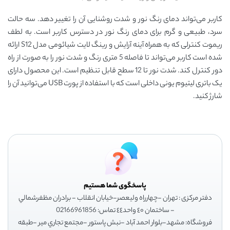
کاربر می‌تواند دمای رنگ نور و شدت روشنایی آن را تغییر دهد. سه حالت
سرد، طبیعی و گرم برای دمای رنگ نور در دسترس کاربر است. به لطف
ریموت کنترلی که به همراه آینه آرایش و رینگ لایت شیائومی مدل S12 ارائه
شده است کاربر می‌تواند تا فاصله 5 متری رنگ و شدت نور را به صورت از راه
دور کنترل کند. شدت نور تا 12 سطح قابل تنظیم است. این محصول دارای
یک باتری لیتیوم یونی داخلی است که با استفاده از پورت USB می‌توانید آن را
شارژ کنید.
پاسخگوی شما هستیم
دفتر مرکزی : تهران -چهارراه وليعصر-خيابان انقلاب - برادران مظفرشمالي
- ساختمان ٤٠ واحد٤٤ تماس: 02166961856
فروشگاه: مشهد-بلوار احمد آباد -نبش پاستور -مجتمع تجاري مير -طبقه