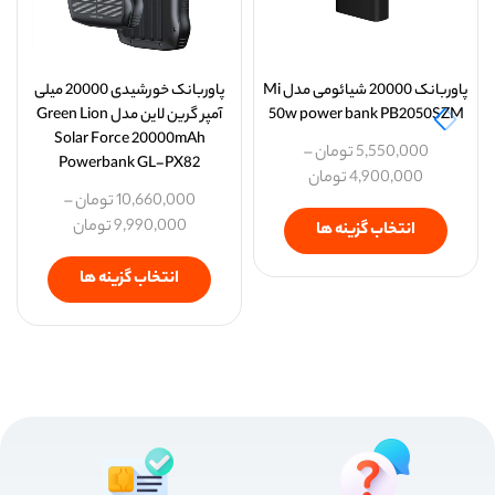
پاوربانک 20000 شیائومی مدل Mi
پاوربانک خورشیدی 20000 میلی
50w power bank PB2050SZM
آمپر گرین لاین مدل Green Lion
Solar Force 20000mAh
5,550,000
تومان
–
Powerbank GL-PX82
4,900,000
تومان
10,660,000
تومان
–
9,990,000
تومان
انتخاب گزینه ها
انتخاب گزینه ها