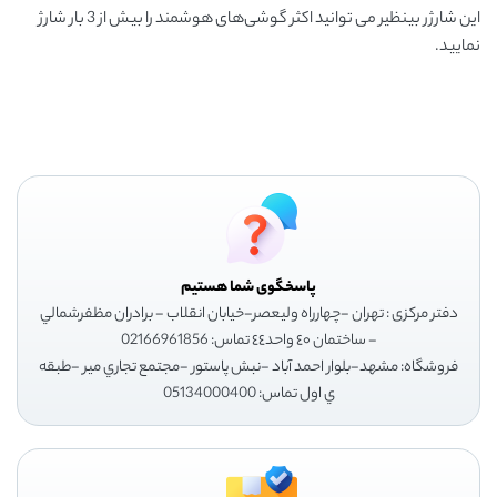
این شارژر بینظیر می توانید اکثر گوشی‌های هوشمند را بیش از 3 بار شارژ
نمایید.
پاسخگوی شما هستیم
دفتر مرکزی : تهران -چهارراه وليعصر-خيابان انقلاب - برادران مظفرشمالي
- ساختمان ٤٠ واحد٤٤ تماس: 02166961856
فروشگاه: مشهد-بلوار احمد آباد -نبش پاستور -مجتمع تجاري مير -طبقه
ي اول تماس: 05134000400