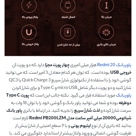
پاوربانک Redmi 20
هزار میلی آمپری
چهار پورت مجزا
دارد،که دو پورت آن
خروجی
USB
بوده است، که توان هر کدام معادل 3 آمپر است، که می توانید
گوشی خود را با استفاده از تکنولوژی شارژ سریع Quick Charge 3 یا QC3
شارژ کنید و دو پورت دیگر شامل micro USB و Type C و برای شارژ کردن
پاوربانک
مورد استفاده قرار می گیرد. نکته جالب این است که
پورت
Type C
دوطرفه
بوده و شما می توانید پاور بانک و گوشی خود را با توان 18 وات به
سرعت شارژ کرده و
لذت
شارژ سریع
را تجربه کنید. در ارتباط با باتری
پاور بانک
شیائومی20000 میلی آمپر ساعت مدل Redmi PB200LZM
لازم است
بدانید که باتری آن از نوع
لیتیوم یونی
و با 9 سطح امنیتی از شارژ بیش از
ظرفیت گوشی، اتصالی و ورود ولتاژ بیشتر از استاندارد جلوگیری می کند. با