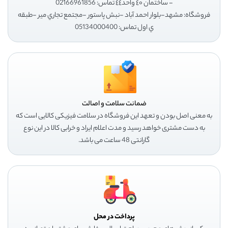
- ساختمان ٤٠ واحد٤٤ تماس: 02166961856
فروشگاه: مشهد-بلوار احمد آباد -نبش پاستور -مجتمع تجاري مير -طبقه
ي اول تماس: 05134000400
ضمانت سلامت و اصالت
به معنی اصل بودن و تعهد این فروشگاه در سلامت فیزیکی کالایی است که
به دست مشتری خواهد رسید و مدت اعلام ایراد و خرابی کالا در این نوع
گارانتی 48 ساعت می باشد.
پرداخت در محل