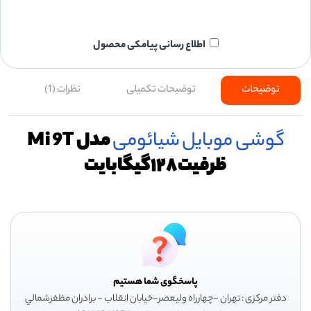
اطلاع رسانی پیامکی محصول
توضیحات
توضیحات تکمیلی
نظرات (1)
گوشی موبایل
شیائومی
مدل Mi 9T
ظرفیت۱۲۸گیگابایت
پاسخگوی شما هستیم
دفتر مرکزی : تهران -چهارراه وليعصر-خيابان انقلاب - برادران مظفرشمالي