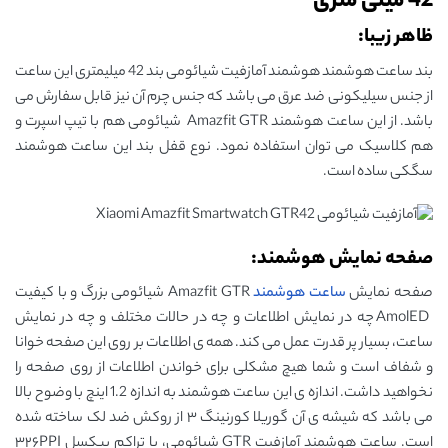
42 میلی متری
ظاهر زیبا:
بند ساعت هوشمند هوشمند آمازفیت شیائومی بند 42 میلیمتری این ساعت
از جنس سیلیکونی ضد عرق می باشد که جنس چرم آن نیز قابل سفارش می
باشد. از این ساعت هوشمند Amazfit GTR شیائومی هم با تیپ اسپرت و
هم کلاسیک می توان استفاده نمود. نوع قفل بند این ساعت هوشمند
سگکی ساده است.
صفحه نمایش هوشمند:
صفحه نمایش
ساعت هوشمند
Amazfit GTR شیائومی بزرگ و با کیفیت
AmolED چه در نمایش اطلاعات و چه در حالات مختلف و چه در نمایش
ساعت، بسیار پر قدرت عمل می کند. همه ی اطلاعات بر روی این صفحه خوانا
و شفاف است و شما هیچ مشکلی برای خواندن اطلاعات از روی صفحه را
نخواهید داشت. اندازه ی این ساعت هوشمند به اندازه 1.2 اینچ با وضوح بالا
می باشد که شیشه ی آن گوریلا کورنینگ ۳ از روکش ضد لک ساخته شده
است. ساعت هوشمند آمازفیت GTR شیائومی، با تراکم پیکسل ۳۲۶PPI