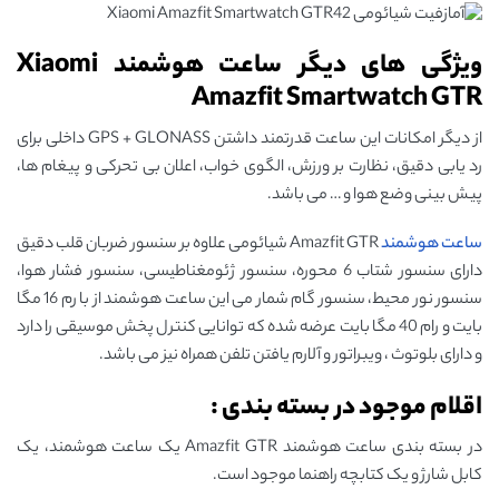
ویژگی های دیگر ساعت هوشمند Xiaomi
Amazfit Smartwatch GTR
از دیگر امکانات این ساعت قدرتمند داشتن GPS + GLONASS داخلی برای
رد یابی دقیق، نظارت بر ورزش، الگوی خواب، اعلان بی تحرکی و پیغام ها،
پیش بینی وضع هوا و … می باشد.
ساعت هوشمند
Amazfit GTR شیائومی علاوه بر سنسور ضربان قلب دقیق
دارای سنسور شتاب 6 محوره، سنسور ژئومغناطیسی، سنسور فشار هوا،
سنسور نور محیط، سنسور گام شمار می این ساعت هوشمند از با رم 16 مگا
بایت و رام 40 مگا بایت عرضه شده که توانایی کنترل پخش موسیقی را دارد
و دارای بلوتوث ، ویبراتور و آلارم یافتن تلفن همراه نیز می باشد.
اقلام موجود در بسته بندی :
در بسته بندی ساعت هوشمند Amazfit GTR یک ساعت هوشمند، یک
کابل شارژ و یک کتابچه راهنما موجود است.