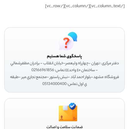
[/vc_column_text][/vc_column][/vc_row]
پاسخگوی شما هستیم
دفتر مرکزی : تهران -چهارراه وليعصر-خيابان انقلاب - برادران مظفرشمالي
- ساختمان ٤٠ واحد٤٤ تماس: 02166961856
فروشگاه: مشهد-بلوار احمد آباد -نبش پاستور -مجتمع تجاري مير -طبقه
ي اول تماس: 05134000400
ضمانت سلامت و اصالت