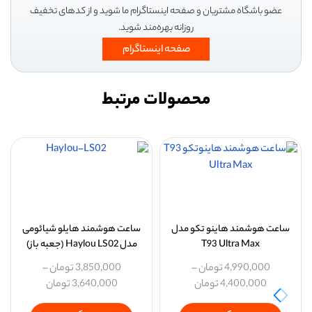
عضو باشگاه مشتریان و صفحه اینستاگرام ما شوید و از کدهای تخفیف
روزانه بهره‌مند شوید.
صفحه اینستاگرام
محصولات مرتبط
ساعت هوشمند هاینو تکو مدل
ساعت هوشمند هایلو شیائومی
T93 Ultra Max
مدل Haylou LS02 (جعبه باز)
4,990,000
تومان
–
3,850,000
تومان
–
4,400,000
تومان
3,640,000
تومان