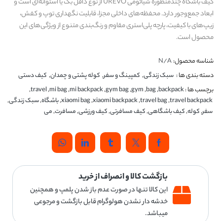
کیف باشگاه چندمنظوره شیائومی UREVO از نوع دافل بگ یا استوانه‌ای است و
ابعاد جمع‌وجور دارد. محفظه‌های داخلی مجزا، قابلیت نگهداری توپ و کفش،
زیپ‌های با کیفیت، پارچه پلی‌استری مقاوم و رنگ‌بندی متنوع از ویژگی‌های این
محصول است.
شناسه محصول:
N/A
دسته بندی ها :
سبک زندگی
,
کمپینگ و سفر
,
کوله پشتی و چمدان
,
کیف دستی
برچسب ها :
backpack
,
bag
,
gym
,
gym bag
,
mi backpack
,
mi bag
,
travel
,
travel backpack
,
travel bag
,
xiaomi backpack
,
xiaomi bag
,
باشگاه
,
سبک زندگی
,
سفر
,
کوله
,
کیف باشگاهی
,
کیف مسافرتی
,
کیف ورزشی
,
مسافرت
,
می
بازگشت کالا و انصراف از خرید
این کالا تنها در صورت عدم باز شدن پلمپ و همچنین
خدشه دار نشدن هولوگرام قابل بازگشت و مرجوعی
میباشد.