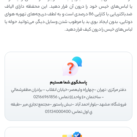
یا لباس‌های خیس خود را درون آن قرار دهید. این محفظه دارای الیاف
ضدباکتریایی با کارایی 86 درصدی است و به لطف دریچه‌های تهویه هوای
دوتایی، بدون ایجاد بوی بد یا مرطوب شدن وسایل دیگر، می‌توانید حوله یا
لباس‌های خیس را درون کیف قرار دهید.
پاسخگوی شما هستیم
دفتر مرکزی : تهران -چهارراه وليعصر-خيابان انقلاب - برادران مظفرشمالي
- ساختمان ٤٠ واحد٤٤ تماس: 02166961856
فروشگاه: مشهد-بلوار احمد آباد -نبش پاستور -مجتمع تجاري مير -طبقه
ي اول تماس: 05134000400