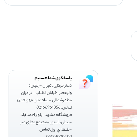
پاسخگوی شما هستیم
دفتر مرکزی : تهران -چهارراه
وليعصر-خيابان انقلاب - برادران
مظفرشمالي - ساختمان ٤٠ واحد٤٤
تماس: 02166961856
فروشگاه: مشهد-بلوار احمد آباد
-نبش پاستور -مجتمع تجاري مير
-طبقه ي اول تماس: