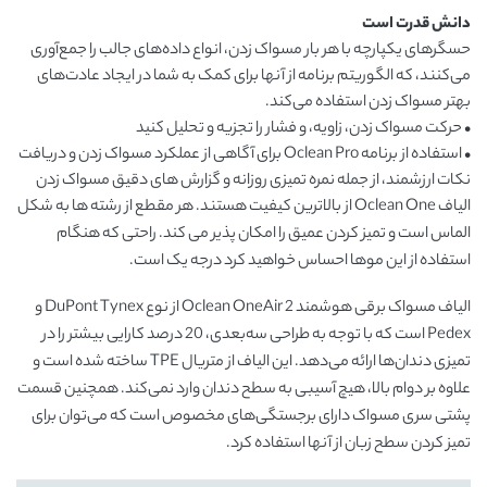
دانش قدرت است
حسگرهای یکپارچه با هر بار مسواک زدن، انواع داده‌های جالب را جمع‌آوری
می‌کنند، که الگوریتم برنامه از آنها برای کمک به شما در ایجاد عادت‌های
بهتر مسواک زدن استفاده می‌کند.
• حرکت مسواک زدن، زاویه، و فشار را تجزیه و تحلیل کنید
• استفاده از برنامه Oclean Pro برای آگاهی از عملکرد مسواک زدن و دریافت
نکات ارزشمند، از جمله نمره تمیزی روزانه و گزارش های دقیق مسواک زدن
الیاف Oclean One از بالاترین کیفیت هستند.
هر مقطع از رشته ها به شکل
الماس است و تمیز کردن عمیق را امکان پذیر می کند.
راحتی که هنگام
استفاده از این موها احساس خواهید کرد درجه یک است.
الیاف مسواک برقی هوشمند Oclean OneAir 2 از نوع DuPont Tynex و
Pedex است که با توجه به طراحی سه‌بعدی، 20 درصد کارایی بیشتر را در
تمیزی دندان‌ها ارائه می‌دهد. این الیاف از متریال TPE ساخته شده است و
علاوه بر دوام بالا، هیچ آسیبی به سطح دندان وارد نمی‌کند. همچنین قسمت
پشتی سری مسواک دارای برجستگی‌های مخصوص است که می‌توان برای
تمیز کردن سطح زبان از آنها استفاده کرد.