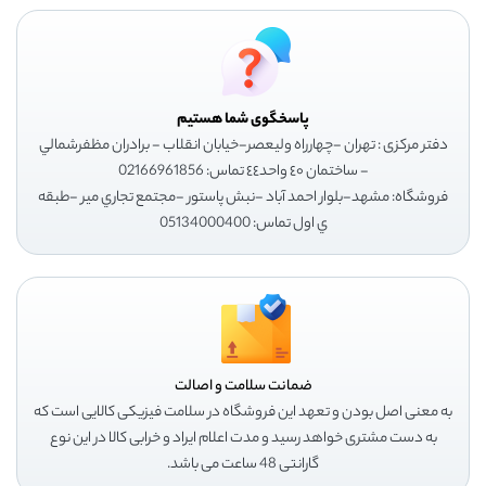
پاسخگوی شما هستیم
دفتر مرکزی : تهران -چهارراه وليعصر-خيابان انقلاب - برادران مظفرشمالي
- ساختمان ٤٠ واحد٤٤ تماس: 02166961856
فروشگاه: مشهد-بلوار احمد آباد -نبش پاستور -مجتمع تجاري مير -طبقه
ي اول تماس: 05134000400
ضمانت سلامت و اصالت
به معنی اصل بودن و تعهد این فروشگاه در سلامت فیزیکی کالایی است که
به دست مشتری خواهد رسید و مدت اعلام ایراد و خرابی کالا در این نوع
گارانتی 48 ساعت می باشد.