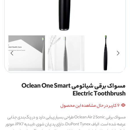
مسواک برقی شیائومی Oclean One Smart
Electric Toothbrush
9 کاربر در حال مشاهده این محصول
مسواک برقی Oclean Air 2 Sonic طراحی بسیار زیبایی دارد و در رنگ‌بندی جذابی
عرضه شده است. الیاف DuPont Tynex، دارای پد زبان‌ شوی، تاییدیه IPX7، موتور