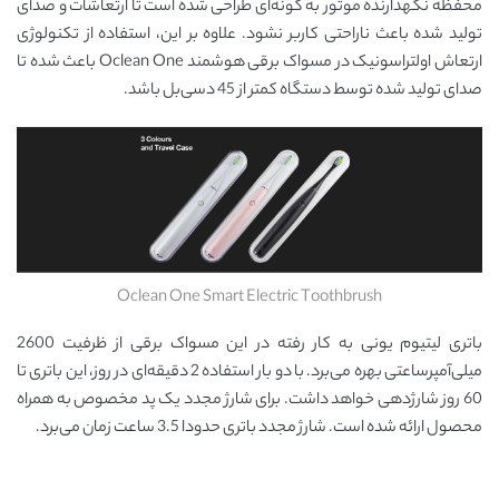
محفظه نگهدارنده موتور به گونه‌ای طراحی شده است تا ارتعاشات و صدای
تولید شده باعث ناراحتی کاربر نشود. علاوه بر این، استفاده از تکنولوژی
ارتعاش اولتراسونیک در مسواک برقی هوشمند Oclean One باعث شده تا
صدای تولید شده توسط دستگاه کمتر از 45 دسی‌بل باشد.
Oclean One Smart Electric Toothbrush
باتری لیتیوم یونی به کار رفته در این مسواک برقی از ظرفیت 2600
میلی‌آمپرساعتی بهره می‌برد. با دو بار استفاده 2 دقیقه‌ای در روز، این باتری تا
60 روز شارژدهی خواهد داشت. برای شارژ مجدد یک پد مخصوص به همراه
محصول ارائه شده است. شارژ مجدد باتری حدودا 3.5 ساعت زمان می‌برد.