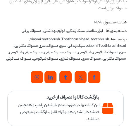
با تکنولوژی ارتعاش اولتراسونیک و شارژدهی عالی باتری از ویژگی‌های مثبت این
مسواک برقی است.
شناسه محصول:
N/A
دسته بندی ها :
ابزار سلامت
,
سبک زندگی
,
لوازم بهداشتی
,
مسواک برقی
برچسب ها :
toothbrush
,
Toothbrush head
,
xiaomi toothbrush
,
xiaomi Toothbrush head
,
سبک زندگی
,
سری مسواک
,
سری مسواک دکتر بی
,
سری مسواک شیائومی
,
شیائومی
,
مسواک
,
مسواک برقی
,
مسواک برقی شیائومی
,
مسواک دکتر بی
,
مسواک سری
,
مسواک شارژی
,
مسواک شیائومی
,
مسواک مسافرتی
بازگشت کالا و انصراف از خرید
این کالا تنها در صورت عدم باز شدن پلمپ و همچنین
خدشه دار نشدن هولوگرام قابل بازگشت و مرجوعی
میباشد.