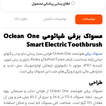
اطلاع رسانی پیامکی محصول
توضیحات
توضیحات تکمیلی
نظرات (0)
مسواک برقی شیائومی Oclean One
Smart Electric Toothbrush
مسواک برقی
هوشمند Oclean One طراحی بسیار زیبایی دارد و در رنگهای
جذابی ارائه شده است. الیاف DuPont Tynex و Pedex، دارای پد زبان‌ شوی،
تاییدیه IPX7، موتور با تکنولوژی ارتعاش اولتراسونیک نسل جدید و
شارژدهی عالی باتری از ویژگی‌های مثبت این مسواک برقی است.
طراحی
مسواک برقی هوشمند Oclean One از طراحی جذاب و مینیمالی بهره
می‌برد. ابعاد مسواک 172.6 در 26.8 و سری آن 83.5 میلی متر و وزن آن
معادل 155 گرم است. ضخامت کلی مسواک کم است و امکان استفاده