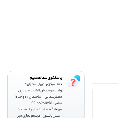
پاسخگوی شما هستیم
دفتر مرکزی : تهران -چهارراه
وليعصر-خيابان انقلاب - برادران
مظفرشمالي - ساختمان ٤٠ واحد٤٤
تماس: 02166961856
فروشگاه: مشهد-بلوار احمد آباد
-نبش پاستور -مجتمع تجاري مير