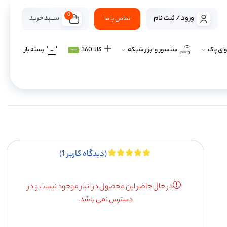
0
ســـبد خرید
ورود / ثبت نام
تماس با ما
ای پاک
سنسور و ابزار شبکه
کالا 360
بسته باز
جدید
(دیدگاه کاربر
1
)
در حال حاضر این محصول در انبار موجود نیست و در
دسترس نمی باشد.