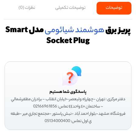
توضیحات
توضیحات تکمیلی
نظرات (0)
پریز برق
هوشمند
شیائومی
مدل Smart
Socket Plug
پاسخگوی شما هستیم
دفتر مرکزی : تهران -چهارراه وليعصر-خيابان انقلاب - برادران مظفرشمالي
- ساختمان ٤٠ واحد٤٤ تماس: 02166961856
فروشگاه: مشهد-بلوار احمد آباد -نبش پاستور -مجتمع تجاري مير -طبقه
ي اول تماس: 05134000400