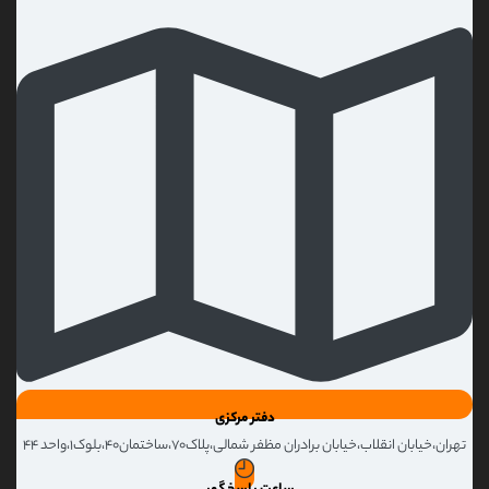
دفتر مرکزی
تهران،خیابان انقلاب،خیابان برادران مظفر شمالی،پلاک۷۰،ساختمان۴۰،بلوک۱،واحد ۴۴