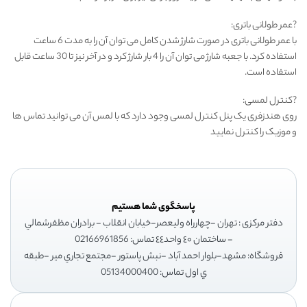
?عمر طولانی باتری:
با عمر طولانی باتری در صورت شارژ شدن کامل می توان آن را به مدت 6 ساعت
استفاده کرد. با جعبه شارژ می توان آن را 4 بار شارژ کرد و در آخر نیز تا 30 ساعت قابل
استفاده است.
?کنترل لمسی:
روی هندزفری یک پنل کنترل لمسی وجود دارد که با لمس آن می توانید تماس ها
و موزیک را کنترل نمایید
پاسخگوی شما هستیم
دفتر مرکزی : تهران -چهارراه وليعصر-خيابان انقلاب - برادران مظفرشمالي
- ساختمان ٤٠ واحد٤٤ تماس: 02166961856
فروشگاه: مشهد-بلوار احمد آباد -نبش پاستور -مجتمع تجاري مير -طبقه
ي اول تماس: 05134000400