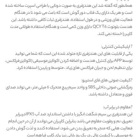
همانطور که گفته شد این هندزفری به صورت دوتایی با طراحی اسپرت ساخته شده
است و هر یک دارای یک قلاب دور گوش است که باعث می شود تا در هنگام
فعالیت های ورزشی و در طول استفاده، هندزفری ثبات کافی داشته باشد. این
هدست بلوتوث QCY T6 دارای وزن کمی است و هنگام استفاده طولانی مدت
کاربر را خسته نمی کند.
? اپلیکیشن کنترلی:
یکی از قابلیت های این هندزفری تازه متولد شده این است که شما می توانید
توسط APP برای کنترل هدست و اضافه کردن اکولایزر موسیقی (اکولایزر فرکانس ،
برای تنظیم لحن و جبران فرکانس های زیاد ، متوسط و پایین) استفاده کرد.
?کیفیت صوتی های فای استریو:
رمزگشایی صوتی داخلی SBS و واحد سیم پیچ متحرک 6 میلی متر ، می تواند صدای
قوی و متعادل داشته باشد.
?مقاوم در برابر آب:
این هندزفری بی سیم شگفت انگیز با داشتن استاندارد ضد آب IPX5دربرابر
تعریق، نم و رطوبت مقاوم می باشد بنابراین کاربران می توانند از آن در حین انجام
فعالیت هایی که منجر به تعریق بدن می شود، استفاده کنند و لذت گوش دادن
به موسیقی با کیفیت عالی در یک روز بارانی نیز برای کاربر فراهم است