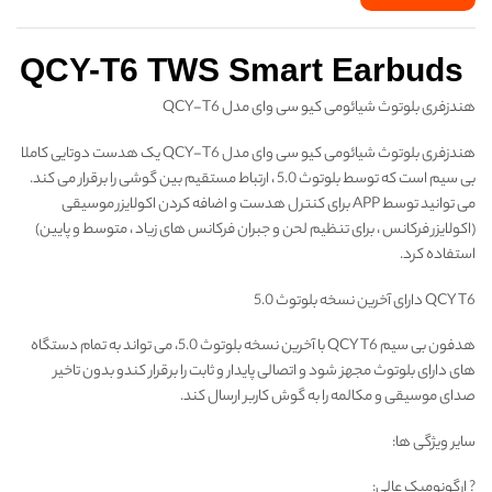
QCY-T6 TWS Smart Earbuds
هندزفری بلوتوث شیائومی کیو سی وای مدل QCY-T6
هندزفری بلوتوث شیائومی کیو سی وای مدل QCY-T6 یک هدست دوتایی کاملا
بی سیم است که توسط بلوتوث 5.0 ، ارتباط مستقیم بین گوشی را برقرار می کند.
می توانید توسط APP برای کنترل هدست و اضافه کردن اکولایزر موسیقی
(اکولایزر فرکانس ، برای تنظیم لحن و جبران فرکانس های زیاد ، متوسط و پایین)
استفاده کرد.
QCY T6 دارای آخرین نسخه بلوتوث 5.0
هدفون بی سیم QCY T6 با آخرین نسخه بلوتوث 5.0، می تواند به تمام دستگاه
های دارای بلوتوث مجهز شود و اتصالی پایدار و ثابت را برقرار کندو بدون تاخیر
صدای موسیقی و مکالمه را به گوش کاربر ارسال کند.
سایر ویژگی ها:
? ارگونومیک عالی: