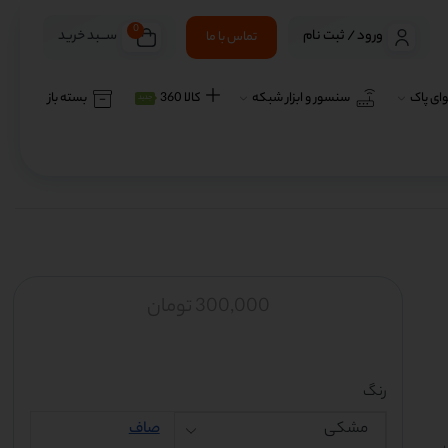
0
ســـبد خرید
ورود / ثبت نام
تماس با ما
ای پاک
سنسور و ابزار شبکه
کالا 360
بسته باز
جدید
300,000
تومان
رنگ
صاف