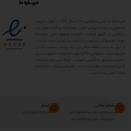
دربـــاره ما
فروشگاه اینترنتی شیائومی ۳۶۰ از سال 1398 تا کنون بصورت
انحصاری در زمینه فروش تمامی محصولات و گجت های برند
شیائومی در کشور فعالیت داشته و همواره سعی نموده تا
بتواند محصولات شیائومی را با قیمت و تنوع و سرعت مناسب
در ایران به دست علاقه مندان این برند برساند. سیاست گذاری
های وب‌سایت شیائومی ۳۶۰ با نهایت احترام به حقوق مشتری
، تحویل محصول با بالاترین کیفیت ، کوتاه ترین زمان و قیمت
گذاری منصفانه تنظیم شده است. اطمینان و رضایت خاطر شما
رسالت اصلی تیم ماست.
شماره تماس
ایمیل
cs@xiaomi360.ir
۰۲۱-۶۶۹۶۷۳۶۰ | ۰۲۱-۶۶۴۹۷۳۶۰
۰۲۱-۶۶۹۶۱۸۵۶ | ۰۲۱-۶۶۴۶۱۷۸۸