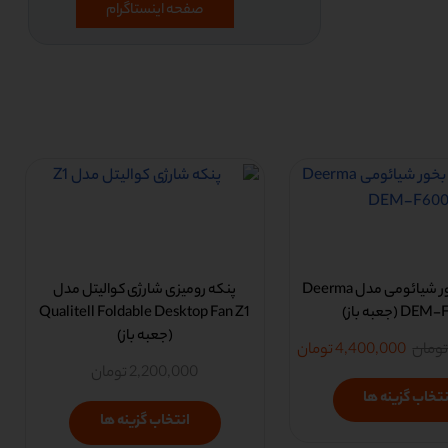
صفحه اینستاگرام
دستگاه بخور شیائومی مدل Deerma
پنکه رومیزی شارژی کوالیتل مدل
D (جعبه باز)
Qualitell Foldable Desktop Fan Z1
(جعبه باز)
ومان
4,400,000
تومان
2,200,000
تومان
نتخاب گزینه ها
انتخاب گزینه ها