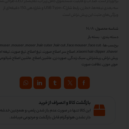
برخوردار است. ضد آب و قابلیت شستشوی کامل زیر آب، نما
سه بعدی تیغه‌ها، خط زن، رابط شارژ USB Type-C و شارژدهی 150 دقیقه‌ای از
ویژگی‌های مثبت این ریش تراش است.
شناسه محصول:
N/A
دسته بندی :
بسته باز
برچسب ها :
face cut
,
face mouser
,
hair cut
,
hair cuter
,
moser
,
mouser
,
muser
shaver
,
xiaomi hair clipper
,
اصلاح سر
,
اصلاح صورت
,
تیغ اصلاح
,
تیغ صورت
,
تیغه اص
ریش تراش
,
ریشتراش
,
سبک زندگی
,
صورت زن
,
ماشین اصلاح
,
ماشین اصلاح شیائوم
موزر
,
موزن
,
نظافت صورت
بازگشت کالا و انصراف از خرید
این کالا تنها در صورت عدم باز شدن پلمپ و همچنین خدشه
دار نشدن هولوگرام قابل بازگشت و مرجوعی میباشد.