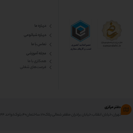
درباره ما
درباره شیائومی
تماس با ما
مجله آموزشی
همکاری با ما​
فرصت‌های شغلی
دفتر مرکزی
تهران،خیابان انقلاب،خیابان برادران مظفر شمالی،پلاک۷۰،ساختمان۴۰،بلوک۱،واحد ۴۴