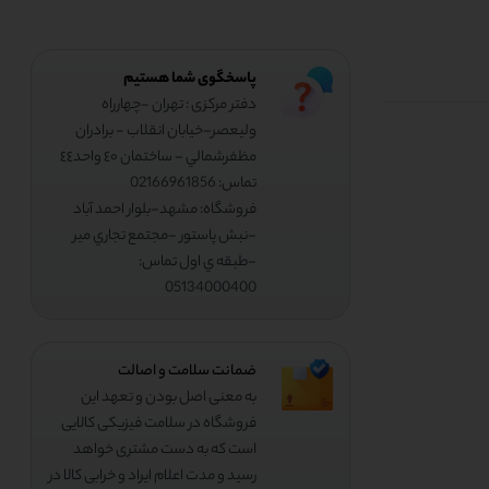
پاسخگوی شما هستیم
دفتر مرکزی : تهران -چهارراه
وليعصر-خيابان انقلاب - برادران
مظفرشمالي - ساختمان ٤٠ واحد٤٤
تماس: 02166961856
فروشگاه: مشهد-بلوار احمد آباد
-نبش پاستور -مجتمع تجاري مير
-طبقه ي اول تماس:
05134000400
ضمانت سلامت و اصالت
به معنی اصل بودن و تعهد این
فروشگاه در سلامت فیزیکی کالایی
است که به دست مشتری خواهد
رسید و مدت اعلام ایراد و خرابی کالا در