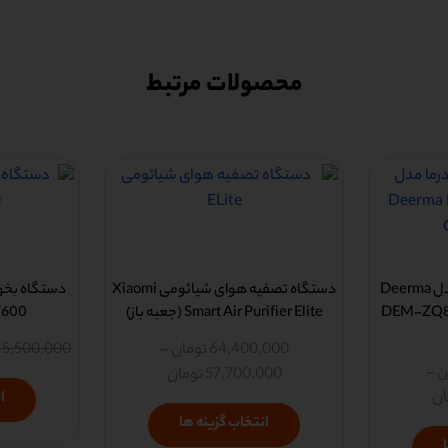
محصولات مرتبط
بخارشوی شیائومی درما مدل Deerma
دستگاه تصفیه هوای شیائومی Xiaomi
DEM-ZQ80
Smart Air Purifier Elite (جعبه باز)
EM-F600
64,400,000
تومان
–
5,500,000
ت
ن
–
57,700,000
تومان
ان
ا
انتخاب گزینه ها