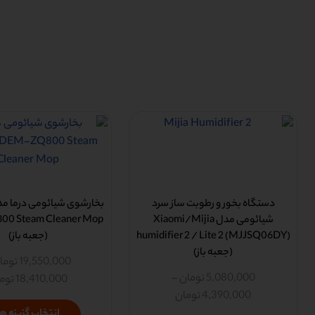
دستگاه بخور و رطوبت ساز سرد
شیائومی مدل Xiaomi/Mijia
0 Steam Cleaner Mop
humidifier 2 / Lite 2 (MJJSQ06DY)
(جعبه باز)
(جعبه باز)
19,550,000
توما
5,080,000
تومان
–
18,410,000
توم
4,390,000
تومان
انتخاب گزینه ها