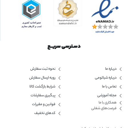
دسـترسی سریــع
درباره ما
نحوه ثبت سفارش
درباره شیائومی
رویه ارسال سفارش
تماس با ما
شرایط بازگشت کالا
مجله آموزشی
پیگیری سفارشات
همکاری با ما​
قوانین و مقررات
فرصت‌های شغلی
کدهای تخفیف