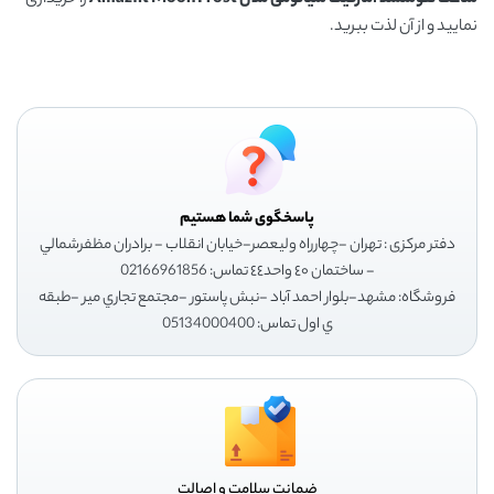
ساعت هوشمند آمازفیت شیائومی مدل
Amazfit Moon Frost
را خریداری
نمایید و از آن لذت ببرید.
پاسخگوی شما هستیم
دفتر مرکزی : تهران -چهارراه وليعصر-خيابان انقلاب - برادران مظفرشمالي
- ساختمان ٤٠ واحد٤٤ تماس: 02166961856
فروشگاه: مشهد-بلوار احمد آباد -نبش پاستور -مجتمع تجاري مير -طبقه
ي اول تماس: 05134000400
ضمانت سلامت و اصالت