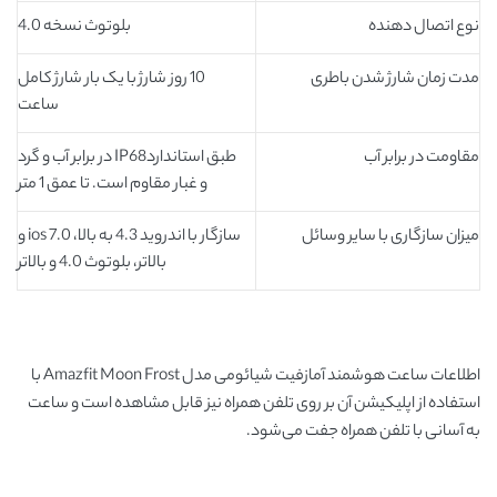
نوع اتصال دهنده
بلوتوث نسخه 4.0
مدت زمان شارژ شدن باطری
10 روز شارژ با یک بار شارژ کامل
ساعت
مقاومت در برابر آب
طبق استانداردIP68 در برابر آب و گرد
و غبار مقاوم است. تا عمق 1 متر
میزان سازگاری با سایر وسائل
سازگار با اندروید 4.3 به بالا، ios 7.0 و
بالاتر، بلوتوث 4.0 و بالاتر
اطلاعات ساعت هوشمند آمازفیت شیائومی مدل Amazfit Moon Frost با
استفاده از اپلیکیشن آن بر روی تلفن همراه نیز قابل مشاهده است و ساعت
به آسانی با تلفن همراه جفت می‌شود.