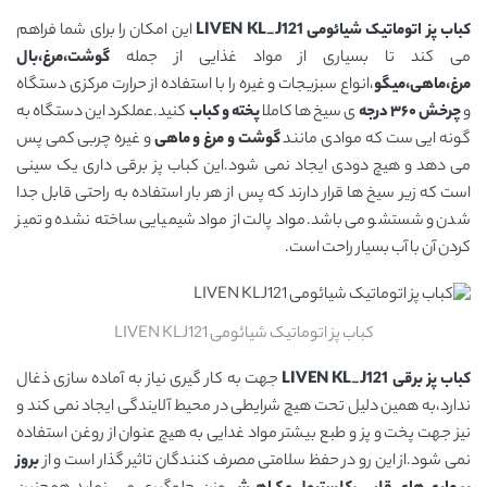
کباب پز اتوماتیک شیائومی LIVEN KL_J121
این امکان را برای شما فراهم
می کند تا بسیاری از مواد غذایی از جمله
گوشت،مرغ،بال
مرغ،ماهی،میگو
،انواع سبزیجات و غیره را با استفاده از حرارت مرکزی دستگاه
و
چرخش ۳۶۰ درجه
ی سیخ ها کاملا
پخته و کباب
کنید.عملکرد این دستگاه به
گونه ایی ست که موادی مانند
گوشت و مرغ و ماهی
و غیره چربی کمی پس
می دهد و هیچ دودی ایجاد نمی شود.این کباب پز برقی داری یک سینی
است که زیر سیخ ها قرار دارند که پس از هر بار استفاده به راحتی قابل جدا
شدن و شستشو می باشد.مواد پالت از مواد شیمیایی ساخته نشده و تمیز
کردن آن با آب بسیار راحت است.
کباب پز اتوماتیک شیائومی LIVEN KLJ121
کباب پز برقی LIVEN KL_J121
جهت به کار گیری نیاز به آماده سازی ذغال
ندارد،به همین دلیل تحت هیچ شرایطی در محیط آلایندگی ایجاد نمی کند و
نیز جهت پخت و پز و طبع بیشتر مواد غدایی به هیچ عنوان از روغن استفاده
نمی شود.از این رو در حفظ سلامتی مصرف کنندگان تاثیر گذار است و از
بروز