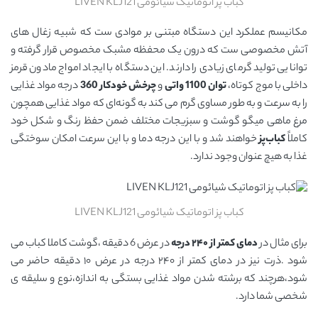
کباب پز اتوماتیک شیائومی LIVEN KLJ121
مکانیسم عملکرد این دستگاه مبتنی بر موادی ست که شبیه زغال های
آتش مخصوصی ست که درون یک محفظه مشبک مخصوص قرار گرفته و
توانایی تولید گرمای زیادی را دارند. این دستگاه با ایجاد امواج مادون قرمز
داخلی با موج کوتاه،
توان 1100 واتی
و
چرخش خودکار 360
درجه مواد غذایی
را به سرعت و به طور مساوی گرم می کند به گونه‌ای که مواد غذایی همچون
مرغ ماهی میگو گوشت و سبزیجات مختلف ضمن حفظ رنگ و شکل خود
کاملاً
کباب‌پز
خواهند شد و با این درجه دما و با این سرعت امکان سوختگی
غذا به هیچ عنوان وجود ندارد.
کباب پز اتوماتیک شیائومی LIVEN KLJ121
برای مثال در
دمای کمتر از ۲۴۰ درجه
در عرض 6 دقیقه ،گوشت کاملا کباب می
شود .ذرت نیز در دمای کمتر از ۲۴۰ درجه در عرض ۱۰ دقیقه حاضر می
شود،هرچند که برشته شدن مواد غذایی بستگی به اندازه،نوع و سلیقه ی
شخصی شما دارد.