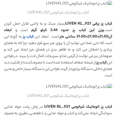
کباب پز اتوماتیک شیائومی LIVEN KLJ121
کباب پز برقی LIVEN KL_J121
بسیار سبک و به راحتی قابل حمل کردن
است.
وزن این کباب پز حدود 3.44 کیلو گرم
است و
ابعاد
آن21.00×21.00×31.00 سانتی متر
است . ابعاد این
کباب پز
به گونه ایی
است که حتی شما می توانید آن را بروی میز سرو قرار دهید چرا که نه فضای
زیادی را اشغال می کند و نه ظاهر بدی در فضای میز ایجاد می کند و
میهمانان نیز می توانند از گرمی غذا و سبزیجات کمال لذت را ببرند .در طراحی
این
کباب پز
از شیشه شفاف استفاده شده است تا مصرف‌کننده از قابلیت دید
فضای داخلی دستگاه برخوردار گردد.طراحی این دستگاه بسیار خاص و مدرن
است.
کباب پز اتوماتیک شیائومی LIVEN KLJ121
کباب پز اتوماتیک شیائومی LIVEN KL_J121
در زمان پخت مواد غذایی
سوختگی ایجاد نمی‌کند و کباب و مواد غذایی را با طعم بی نظیری به مصرف