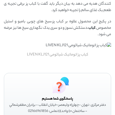
کنندگان هدیه می دهد به بیان دیگر باید گفت با کباب پز برقی تجربه ی
طعم یک غذای سالم را تجربه خواهید کرد.
در پکیج این محصول علاوه بر کباب پز،سیخ های چوبی بامبو و استیل
مخصوص
کباب
،دستکش نسوز و دو سری یدک نگهداری سیخ ها نیز عرضه
می شود.
کباب پز اتوماتیک شیائومی LIVEN KLJ121
پاسخگوی شما هستیم
دفتر مرکزی : تهران -چهارراه وليعصر-خيابان انقلاب - برادران مظفرشمالي
- ساختمان ٤٠ واحد٤٤ تماس: 02166961856