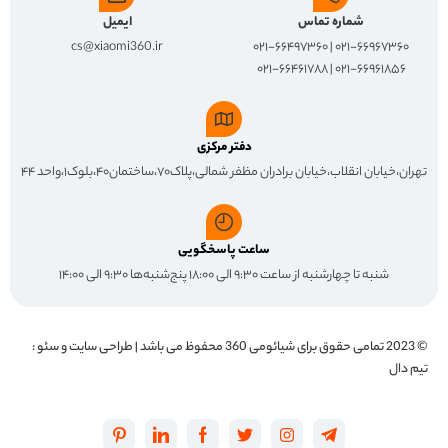
شماره تماس
ایمیل
cs@xiaomi360.ir
۰۲۱-۶۶۹۶۷۳۶۰ | ۰۲۱-۶۶۴۹۷۳۶۰
۰۲۱-۶۶۹۶۱۸۵۶ | ۰۲۱-۶۶۴۶۱۷۸۸
دفتر مرکزی
تهران،خیابان انقلاب،خیابان برادران مظفر شمالی،پلاک۷۰،ساختمان۴۰،بلوک۱،واحد ۴۴
ساعت پاسخگویی
شنبه تا چهارشنبه از ساعت ۹:۳۰ الی ۱۸:۰۰ پنج‌شنبه‌ها ۹:۳۰ الی ۱۴:۰۰
© 2023 تمامی حقوق برای
شیائومی 360
محفوظ می باشد | طراحی سایت و سئو :
تیم دال