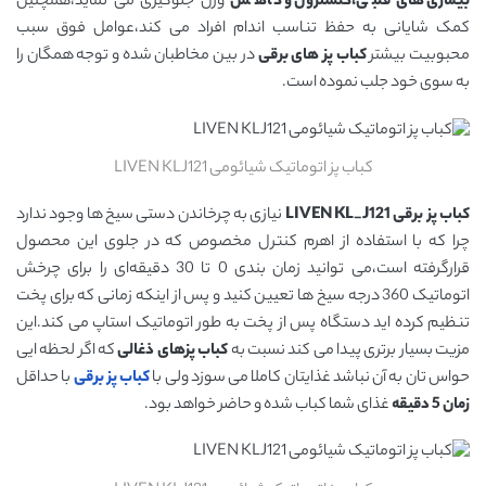
بیماری های قلبی،کلسترول و کاهش
وزن جلوگیری می نماید،همچنین
کمک شایانی به حفظ تناسب اندام افراد می کند،عوامل فوق سبب
محبوبیت بیشتر
کباب پز های برقی
در بین مخاطبان شده و توجه همگان را
به سوی خود جلب نموده است.
کباب پز اتوماتیک شیائومی LIVEN KLJ121
کباب پز برقی LIVEN KL_J121
نیازی به چرخاندن دستی سیخ ها وجود ندارد
چرا که با استفاده از اهرم کنترل مخصوص که در جلوی این محصول
قرارگرفته است،می توانید زمان بندی 0 تا 30 دقیقه‌ای را برای چرخش
اتوماتیک 360 درجه سیخ ‌ها تعیین کنید و پس از اینکه زمانی که برای پخت
تنظیم کرده اید دستگاه پس از پخت به طور اتوماتیک استاپ می کند.این
مزیت بسیار برتری پیدا می کند نسبت به
کباب پزهای ذغالی
که اگر لحظه ایی
حواس تان به آن نباشد غذایتان کاملا می سوزد ولی با
کباب پز برقی
با حداقل
زمان 5 دقیقه
غذای شما کباب شده و حاضر خواهد بود.