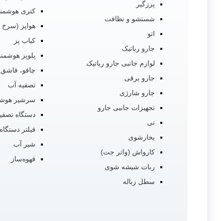
پرزگیر
کتری هوشمن
شستشو و نظافت
هواپز (سرخ 
اتو
کباب پز
جارو رباتیک
پلوپز هوشمند
لوازم جانبی جارو رباتیک
چاقو، قاشق،
جارو برقی
تصفیه آب
جارو شارژی
سرشیر هوشم
تجهیزات جانبی جارو
دستگاه تصفی
تی
فیلتر دستگاه
بخارشوی
شیر آب
کارواش (واتر جت)
قهوه‌ساز
ربات شیشه شوی
سطل زباله