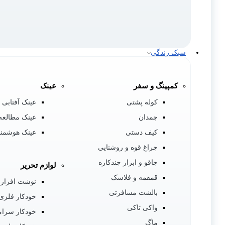
سبک زندگی
کمپینگ و سفر
عینک
کوله پشتی
عینک آفتابی
چمدان
عینک مطالعه 
کیف دستی
عینک هوشمند
چراغ قوه و روشنایی
چاقو و ابزار چندکاره
لوازم تحریر
قمقمه و فلاسک
نوشت افزار
بالشت مسافرتی
خودکار فلزی
واکی تاکی
خودکار سرام
ماگ