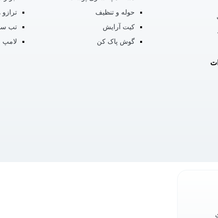
حوله و تنظیف
ترازو 
کیت آرایش
تب سن
گوش پاک کن
لامپ ض
ات