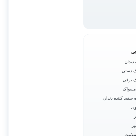
تی
 دندان
 دستی
 برقی
مسواک
 سفید کننده دندان
وی
ور
سلامت