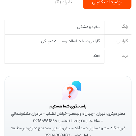
توضیحات تکمیلی
نظرات (0)
رنگ
سفید و مشکی
گارانتی
گارانتی ضمانت اصالت و سلامت فیزیکی
برند
Zmi
پاسخگوی شما هستیم
دفتر مرکزی : تهران -چهارراه وليعصر-خيابان انقلاب - برادران مظفرشمالي
- ساختمان ٤٠ واحد٤٤ تماس: 02166961856
فروشگاه: مشهد-بلوار احمد آباد -نبش پاستور -مجتمع تجاري مير -طبقه
ي اول تماس: 05134000400