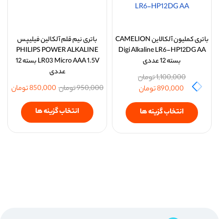
باتری کملیون آلکالاین CAMELION
باتری نیم قلم آلکالین فیلیپس
PHILIPS POWER ALKALINE
Digi Alkaline LR6-HP12DG AA
بسته 12 عددی
LR03 Micro AAA 1.5V بسته 12
عددی
1,100,000
تومان
950,000
تومان
850,000
تومان
890,000
تومان
انتخاب گزینه ها
انتخاب گزینه ها