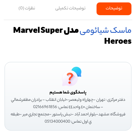
توضیحات
توضیحات تکمیلی
نظرات (0)
ماسک
شیائومی
مدل Marvel Super
Heroes
پاسخگوی شما هستیم
دفتر مرکزی : تهران -چهارراه وليعصر-خيابان انقلاب - برادران مظفرشمالي
- ساختمان ٤٠ واحد٤٤ تماس: 02166961856
فروشگاه: مشهد-بلوار احمد آباد -نبش پاستور -مجتمع تجاري مير -طبقه
ي اول تماس: 05134000400