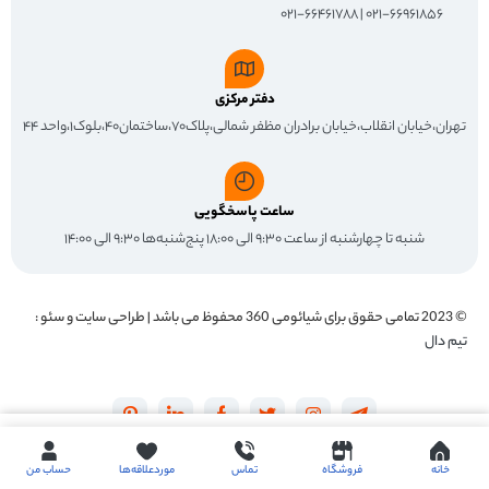
۰۲۱-۶۶۹۶۱۸۵۶ | ۰۲۱-۶۶۴۶۱۷۸۸
دفتر مرکزی
تهران،خیابان انقلاب،خیابان برادران مظفر شمالی،پلاک۷۰،ساختمان۴۰،بلوک۱،واحد ۴۴
ساعت پاسخگویی
شنبه تا چهارشنبه از ساعت ۹:۳۰ الی ۱۸:۰۰ پنج‌شنبه‌ها ۹:۳۰ الی ۱۴:۰۰
© 2023 تمامی حقوق برای
شیائومی 360
محفوظ می باشد | طراحی سایت و سئو :
تیم دال
Buy now
خانه
فروشگاه
تماس
موردعلاقه‌ها
حساب من