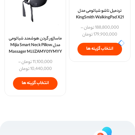
تردمیل تاشو شیائومی مدل
KingSmith WalkingPad X21
188,800,000
تومان
–
179,900,000
تومان
ماساژور گردن هوشمند شیائومی
مدل Mijia Smart Neck Pillow
انتخاب گزینه ها
Massager MJJZAMY01YMYY
11,100,000
تومان
–
10,440,000
تومان
انتخاب گزینه ها