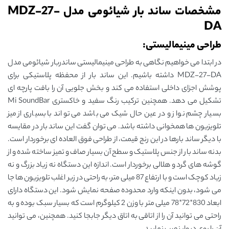
مشخصات ساند بار شیائومی مدل MDZ-27-
DA
طراحی مینیمالیستی:
در ابتدا می خواهیم نگاهی به طراحی مینیمالیستی ساندربار شیائومی مدل
MDZ-27-DA داشته باشیم. این ساند بار از محفظه پلاستیکی برای
پوشش اجزای داخلی استفاده می کند و بخش جلویی آن را بافت پارچه ای
تشکیل می دهد. همچنین ترکیب رنگ سفید و خاکستری Mi SoundBar
بسیار چشم نواز و در عین حال شیک می باشد می تواند با بسیاری از میز
تلویزیون ها همخوانی داشته باشد. می توان گفت این ساند بار در مقایسه
با دیگر ساند بارها در این رنج قیمت، از طراحی فوق العاده ای برخوردار است.
بدنه ساند بار از جنس پلاستیک و سطح آن بسیار صاف و تمیز ساخته شده و از
گوشه های گرد و هلالی برخوردار است. اندازه این دستگاه نه زیاد بزرگ و نه
زیاد کوچک است و با ارتفاع 87 میلی متر، به راحتی در زیر اغلب تلویزیون ها جا
می شود، بدون اینکه وارد محدوده صفحه نمایش شود. این دستگاه دارای
ابعاد 830*72*78 میلی متر با وزن 2 کیلوگرم است که بسیار سبک بوده و به
راحتی می توانید آن را از اتاقی به اتاق دیگر جابجا کنید. همچنین، می توانید