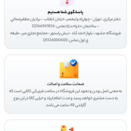
پاسخگوی شما هستیم
دفتر مرکزی : تهران -چهارراه وليعصر-خيابان انقلاب - برادران مظفرشمالي
- ساختمان ٤٠ واحد٤٤ تماس: 02166961856
فروشگاه: مشهد-بلوار احمد آباد -نبش پاستور -مجتمع تجاري مير -طبقه
ي اول تماس: 05134000400
ضمانت سلامت و اصالت
به معنی اصل بودن و تعهد این فروشگاه در سلامت فیزیکی کالایی است که
به دست مشتری خواهد رسید و مدت اعلام ایراد و خرابی کالا در این نوع
گارانتی 48 ساعت می باشد.