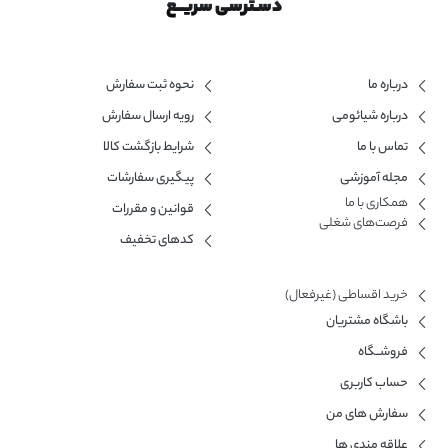
دسـترسی سریــع
درباره ما
نحوه ثبت سفارش
درباره شیائومی
رویه ارسال سفارش
تماس با ما
شرایط بازگشت کالا
مجله آموزشی
پیگیری سفارشات
همکاری با ما​
قوانین و مقررات
فرصت‌های شغلی
کدهای تخفیف
خرید اقساطی (غیرفعال)
باشگاه مشتریان
فروشــگاه
حساب کاربری
سفارش های من
علاقه مندی ها