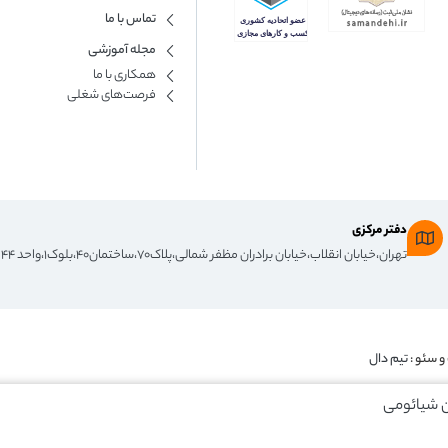
تماس با ما
مجله آموزشی
همکاری با ما​
فرصت‌های شغلی
دفتر مرکزی
تهران،خیابان انقلاب،خیابان برادران مظفر شمالی،پلاک۷۰،ساختمان۴۰،بلوک۱،واحد ۴۴
و سئو :
تیم دال
 شیائومی