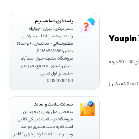
پاسخگوی شما هستیم
دفتر مرکزی : تهران -چهارراه
Youpin 
وليعصر-خيابان انقلاب - برادران
مظفرشمالي - ساختمان ٤٠ واحد٤٤
تماس: 02166961856
فروشگاه: مشهد-بلوار احمد آباد
بدون مخزن شیائومی مدل HD-JRSLT06 از طراحی کاربردی و جمع و جوری بهره می‌برد. این محصول با المنت‌های داخلی قابلیت گرمایش آب در دمای 30 تا 50 درجه
-نبش پاستور -مجتمع تجاري مير
-طبقه ي اول تماس:
05134000400
به خصوص در آشپزخانه یکی از نیازهای اساسی است که معمولا تامین آن بر عهده آب گرم کن یا پکیج قرار دهد. اما محصول جدید شرکت Xiaoda که یکی از
ضمانت سلامت و اصالت
به معنی اصل بودن و تعهد این
فروشگاه در سلامت فیزیکی کالایی
است که به دست مشتری خواهد
رسید و مدت اعلام ایراد و خرابی کالا در