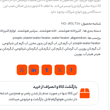
50 درجه سانتی‌گرادی را میسر می‌کند. به لطف 6 آداپتور تبدیل امکان نصب این
دستگاه بر روی انواع شیرآلات وجود دارد.
شناسه محصول:
HD-JRSLT06
دسته بندی ها :
آشپزخانه هوشمند
,
خانه هوشمند
,
سرشیر هوشمند
,
لوازم آشپزخان
برچسب ها :
abgarmkon
,
water heater
,
xiaomi water heater
,
youpin
,
youpin water heater
,
آب گرم کن
,
آب گرم کن بدون مخزن
,
آب گرم کن شیائومی
,
آب گرم کن یوپین
,
آب گرمکن
,
آبگرم کن
,
آبگرمکن
,
آبگرمکن شیائومی
,
آبگرمکن ی
هیتر
,
هیتر آب
,
یوپین
بازگشت کالا و انصراف از خرید
این کالا تنها در صورت عدم باز شدن پلمپ و همچنین خدشه
دار نشدن هولوگرام قابل بازگشت و مرجوعی میباشد.