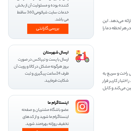
کننده بوده و مسئولیت آن از بخش
خدمات سایت شیائومی360 ساقط
می باشد.
ا ارائه می‌دهد. این
یجیتال در هر لحظه دما را
بررسی گارانتی
ارسال شهرستان
ارسال با پست و تیپاکس در صورت
بروز هرگونه مشکل در کالا و رویت آن
ی راحت و سریع به
ظرف 24ساعت پیگیری و ثبت
شکایت فرمایید.
 و در حالت استفاده فشار آبی معادل 0.04 تا 0.4 مگاپاسکال را در اختیار کاربر قرار
ین می‌کند و کابل
اینستاگرام ما
عضو باشگاه مشتریان و صفحه
اینستاگرام ما شوید و از کدهای
تخفیف روزانه بهره‌مند شوید.