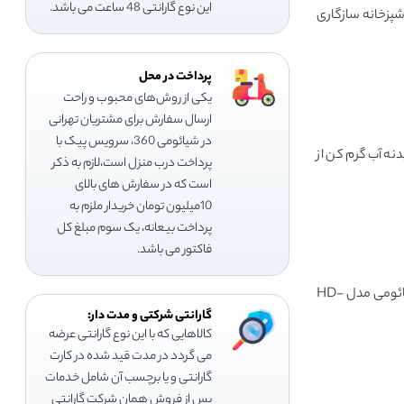
این نوع گارانتی 48 ساعت می باشد.
آب آشپزخانه سازگاری
پرداخت در محل
یکی از روش‌های محبوب و راحت
ارسال سفارش برای مشتریان تهرانی
در شیائومی 360، سرویس پیک با
شان می‌دهد. بدنه آب گرم کن از
پرداخت درب منزل است،لازم به ذکر
است که در سفارش های بالای
10میلیون تومان خریدار ملزم به
پرداخت بیعانه، یک سوم مبلغ کل
فاکتور می باشد.
به کارگیری واشرهای عایق‌بندی و طراحی دقیق باعث شده است تا این محصول در برابر نشت یا نفوذ آب مقاوم باشد. در این زمینه آب گرم کن بدون مخزن شیائومی مدل HD-
گارانتی شرکتی و مدت دار:
کالاهایی که با این نوع گارانتی عرضه
می گردد در مدت قید شده در کارت
گارانتی و یا برچسب آن شامل خدمات
پس از فروش همان شرکت گارانتی