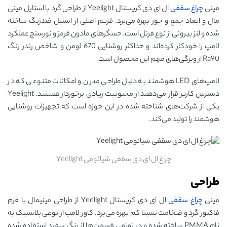
مینی
چراغ سقفی
ال ای دی کریستال Yeelight از طراحی گرد با استایل مینی
مال و ابعاد جمع و جور بهره می‌برد. فریم اصلی از استیل ضدزنگ ساخته
شده و لنز بیرونی از نوع فرنل است. حسگرهای مادون قرمز و نورسنج عملکرد
لامپ را خودکار کرده‌اند و حداکثر روشنایی 670 لومن و شاخص رندر رنگ
Ra90 از ویژگی‌های مهم این محصول است.
لامپ‌های LED هوشمند به دلیل طراحی مدرن و امکانات متنوعی که در
دسترس کاربر قرار می‌دهند از محبوبیت زیادی برخوردار هستند. Yeelight
یکی از شرکت‌های شناخته شده در این حوزه است که تجهیزات روشنایی
هوشمند را تولید می‌کند.
چراغ ال ای دی سقفی شیائومی Yeelight
طراحی
مینی
چراغ سقفی
ال ای دی کریستال Yeelight از طراحی مینیمال با فرم
فاکتور گرد و ضخامت نسبتا کم بهره می‌برد. کاور لامپ از نوعی پلاستیک به
نام PMMA ساخته شده و در تمامی قسمت‌ها از رنگ سفید استفاده شده