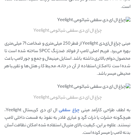
است.
چراغ ال ای دی سقفی شیائومی Yeelight
مینی چراغ ال‌ای‌دی Yeelight از قطر 250 میلی‌متری و ضخامت 71 میلی‌متری
بهره می‌برد. فریم اصلی لامپ از فولاد ضدزنگ SPCC ساخته شده است تا
محصول دوام بالاتری داشته باشد. استایل مینیمال و جمع و جور لامپ باعث
شده است تا امکان استفاده از آن در خانه، محیط کار، هتل‌ها و تقریبا هر
محیطی میسر باشد.
چراغ ال ای دی سقفی شیائومی Yeelight
به لطف طراحی کارآمد مینی
چراغ سقفی
ال ای دی کریستال Yeelight،
هیچگونه حشرات یا ذرات گرد و غباری قادر به نفوذ به قسمت داخلی لامپ
نیستند. علاوه بر این، کیفیت بالای متریال استفاده شده امکان نظافت آسان
بدنه لامپ را میسر کرده است.