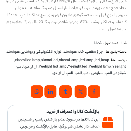
مینی چراغ سقفی ال ای دی کریستال Yeelight از طراحی گرد با استایل مینی مال و
ابعاد جمع و جور بهره می‌برد. فریم اصلی از استیل ضدزنگ ساخته شده و لنز
بیرونی از نوع فرنل است. حسگرهای مادون قرمز و نورسنج عملکرد لامپ را خودکار
کرده‌اند و حداکثر روشنایی 670 لومن و شاخص رندر رنگ Ra90 از ویژگی‌های مهم
این محصول است.
شناسه محصول:
N/A
دسته بندی ها :
چراغ سقفی
,
خانه هوشمند
,
لوازم الکترونیکی و روشنایی هوشمند
برچسب ها :
lamp
,
led
,
led lamp
,
xiaomi lamp
,
xiaomi led
,
xiaomi led lamp
,
Yeelight
,
Yeelight lamp
,
Yeelight led
,
Yeelight led lamp
,
ال ای دی لامپ
,
شیائومی لامپ
,
شیاومی لامپ
,
لامپ
,
لامپ ال ای دی
بازگشت کالا و انصراف از خرید
این کالا تنها در صورت عدم باز شدن پلمپ و همچنین
خدشه دار نشدن هولوگرام قابل بازگشت و مرجوعی