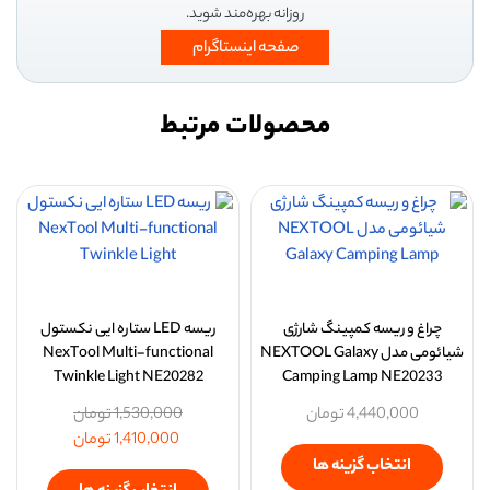
روزانه بهره‌مند شوید.
صفحه اینستاگرام
محصولات مرتبط
چراغ و ریسه کمپینگ شارژی
ریسه LED ستاره ایی نکستول
شیائومی مدل NEXTOOL Galaxy
NexTool Multi-functional
Twinkle Light NE20282
Camping Lamp NE20233
4,440,000
تومان
1,530,000
تومان
1,410,000
تومان
انتخاب گزینه ها