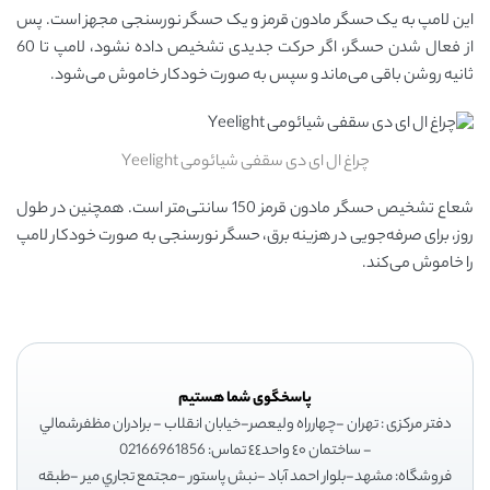
این لامپ به یک حسگر مادون قرمز و یک حسگر نورسنجی مجهز است. پس
از فعال شدن حسگر، اگر حرکت جدیدی تشخیص داده نشود، لامپ تا 60
ثانیه روشن باقی می‌ماند و سپس به صورت خودکار خاموش می‌شود.
چراغ ال ای دی سقفی شیائومی Yeelight
شعاع تشخیص حسگر مادون قرمز 150 سانتی‌متر است. همچنین در طول
روز، برای صرفه‌جویی در هزینه برق، حسگر نورسنجی به صورت خودکار لامپ
را خاموش می‌کند.
پاسخگوی شما هستیم
دفتر مرکزی : تهران -چهارراه وليعصر-خيابان انقلاب - برادران مظفرشمالي
- ساختمان ٤٠ واحد٤٤ تماس: 02166961856
فروشگاه: مشهد-بلوار احمد آباد -نبش پاستور -مجتمع تجاري مير -طبقه