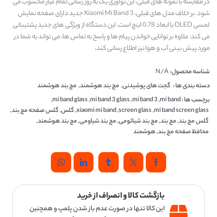
در مقایسه با نمونه های قبلی، این نوآوری یک به روز رسانی تمام عیار محسوب می
شود. بر خلاف مدل های قبلی، Xiaomi Mi Band 3 جدید دارای صفحه نمایش
لمسی OLED با ابعاد 0.78 اینچ است. این دستگاه از ویژگی های جدید پشتیبانی
می کند: علاوه بر توانایی خواندن پیام ها و پاسخ به تماس ها، می تواند به شما در
مورد پیش بینی آب و هوا نیز اطلاع رسانی کند،
شناسه محصول:
N/A
دسته بندی ها :
گجت های پوشیدنی
,
مچ بند هوشمند
,
مچ بند هوشمند
برچسب ها :
mi band
,
mi band 3
,
mi band 3 glass
,
mi band glass
,
mi band screen glass
,
screen glass
,
xiaomi mi band
,
گلس
,
گلس صفحه مچ بند
,
گلس مچ بند
,
مچ بند
,
مچ بند شیائومی
,
مچ بند شیاومی
,
مچ بند هوشمند
,
محافظ صفحه مچ بند
,
هوشمند
بازگشت کالا و انصراف از خرید
این کالا تنها در صورت عدم باز شدن پلمپ و همچنین