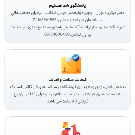
پاسخگوی شما هستیم
دفتر مرکزی : تهران -چهارراه وليعصر-خيابان انقلاب - برادران مظفرشمالي
- ساختمان ٤٠ واحد٤٤ تماس: 02166961856
فروشگاه: مشهد-بلوار احمد آباد -نبش پاستور -مجتمع تجاري مير -طبقه
ي اول تماس: 05134000400
ضمانت سلامت و اصالت
به معنی اصل بودن و تعهد این فروشگاه در سلامت فیزیکی کالایی است که
به دست مشتری خواهد رسید و مدت اعلام ایراد و خرابی کالا در این نوع
گارانتی 48 ساعت می باشد.