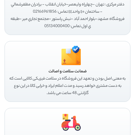
دفتر مرکزی : تهران -چهارراه وليعصر-خيابان انقلاب - برادران مظفرشمالي
- ساختمان ٤٠ واحد٤٤ تماس: 02166961856
فروشگاه: مشهد-بلوار احمد آباد -نبش پاستور -مجتمع تجاري مير -طبقه
ي اول تماس: 05134000400
ضمانت سلامت و اصالت
به معنی اصل بودن و تعهد این فروشگاه در سلامت فیزیکی کالایی است که
به دست مشتری خواهد رسید و مدت اعلام ایراد و خرابی کالا در این نوع
گارانتی 48 ساعت می باشد.