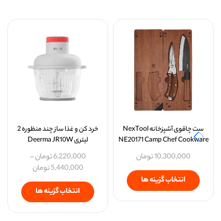
ست چاقوی آشپزخانه NexTool
خرد کن و غذا ساز چند منظوره 2
NE20171 Camp Chef Cookware
لیتری Deerma JR10W
10,300,000
تومان
6,220,000
تومان
–
5,440,000
تومان
انتخاب گزینه ها
انتخاب گزینه ها