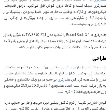
هندزفری
Redmi Buds 3 Pro طراحی بسیار جذاب و مدرنی دارد. وزن
هندزفری سبک است و کاملا درون گوش قرار می‌گیرد. درایور قدرتمند،
میکروفون‌های کارآمد و قابلیت حذف نویز، ضدآب بودن، پشتیبانی از
بلوتوث 5.2 و شارژدهی مناسب باتری از جمله ویژگی‌های جذاب این
هندزفری بی‌سیم هستند.
هندزفری Redmi Buds 3 Pro با شماره مدل TWSEJ01ZM به تازگی به بازار
عرضه شده است. این مدل در واقع نسخه ارتقا یافته‌ای از ردمی بادز 3 به
حساب می‌آید که امکانات بیشتری را در دسترس کاربر قرار می‌دهد.
طراحی
ردمی بادز 3 پرو از طراحی مدرن و جذابی بهره می‌برد. در تمام قسمت‌های
بدنه هندزفری و کیس شارژ می‌توان انحنای خطوط و استفاده از زبان طراحی
مدرن را مشاهده کرد. این
هندزفری
بی‌سیم در دو رنگ خاکستری و مشکی
به بازار عرضه شده است. ابعاد هندزفری 25.4 در 20.3 در 21.3 میلی‌متری و
وزن هر هندزفری فقط 4.9 گرم است.
کیس شارژ نیز تقریبا از فرم فاکتور بیضی بهره می‌برد و طراحی مدرنی دارد.
ابعاد کیس 65 در 48 در 26 میلی‌متر و وزن آن تقریبا 50 گرم است. این