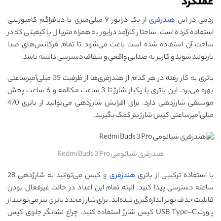
عملکرد
ردمی در این
هندزفری
از یک درایور 9 میلی‌متری با دیافراگم کامپوزیتی
استفاده کرده است. ساختار کارآمد درایور به همراه متریال با کیفیتی که در
ساخت آن استفاده شده است باعث می‌شود تا تمام فرکانس‌های صدا
بازتولید شوند و کاربر به صدایی واقعی و شفاف دسترسی داشته باشد.
باتری به کار رفته در هر کدام از هندزفری‌ها از ظرفیت 35 میلی‌آمپرساعتی
بهره می‌برد. این باتری با یکبار شارژ تا 3 ساعت مکالمه و 6 ساعت پخش
موسیقی شارژدهی دارد. برای افزایش شارژدهی می‌توانید از باتری 470
میلی‌آمپرساعتی کیس شارژ نیز کمک بگیرید.
هندزفری شیائومی Redmi Buds 3 Pro
با استفاده ترکیبی از باتری
هندزفری
و کیس می‌توانید به شارژدهی 28
ساعته دسترسی پیدا کنید. البته تمام این اعداد در حالت غیرفعال بودن
قابلیت حذف نویز اندازه‌گیری شده‌اند. برای شارژ مجدد باتری نیز می‌توانید از
پورت USB Type-C کیس شارژ استفاده کنید. چراغ نشانگر جلوی کیس