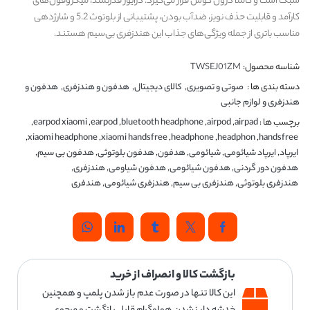
سبک است و کاملا درون گوش قرار می‌گیرد. درایور قدرتمند، میکروفون‌های
کارآمد و قابلیت حذف نویز، ضدآب بودن، پشتیبانی از بلوتوث 5.2 و شارژدهی
مناسب باتری از جمله ویژگی‌های جذاب این هندزفری بی‌سیم هستند.
شناسه محصول:
TWSEJ01ZM
دسته بندی ها :
صوتی و تصویری
,
کالای دیجیتال
,
هدفون و هندزفری
,
هدفون و
هندزفری و لوازم جانبی
برچسب ها :
airpad
,
airpod
,
bluetooth headphone
,
earpod
,
earpod xiaomi
,
,
xiaomi headphone
,
xiaomi handsfree
,
headphone
,
headphon
,
handsfree
ایرپاد
,
ایرپاد شیائومی
,
شیائومی
,
هدفون
,
هدفون بلوتوثی
,
هدفون بی سیم
,
هدفون دور گردنی
,
هدفون شیائومی
,
هدفون شیاومی
,
هندزفری
,
هندزفری بلوتوثی
,
هندزفری بی سیم
,
هندزفری شیائومی
,
هندفری
بازگشت کالا و انصراف از خرید
این کالا تنها در صورت عدم باز شدن پلمپ و همچنین