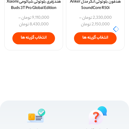
هدفون بلوتوثی انکر مدل Anker
هندزفری بلوتوثی شیائومی Xiaomi
Buds 3T Pro Global Edition
SoundCore R50i
2,330,000
تومان
–
9,110,000
تومان
–
2,150,000
تومان
8,430,000
تومان
انتخاب گزینه ها
انتخاب گزینه ها