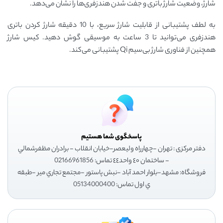
شارژ، وضعیت شارژ باتری و جفت شدن هندزفری‌ها را نشان می‌دهد.
به لطف پشتیبانی از قابلیت شارژ سریع، با 10 دقیقه شارژ کردن باتری
هندزفری می‌توانید تا 3 ساعت به موسیقی گوش دهید. کیس شارژ
همچنین از فناوری شارژ بی‌سیم Qi پشتیبانی می‌کند.
پاسخگوی شما هستیم
دفتر مرکزی : تهران -چهارراه وليعصر-خيابان انقلاب - برادران مظفرشمالي
- ساختمان ٤٠ واحد٤٤ تماس: 02166961856
فروشگاه: مشهد-بلوار احمد آباد -نبش پاستور -مجتمع تجاري مير -طبقه
ي اول تماس: 05134000400