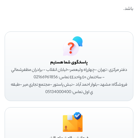
باشد.
پاسخگوی شما هستیم
دفتر مرکزی : تهران -چهارراه وليعصر-خيابان انقلاب - برادران مظفرشمالي
- ساختمان ٤٠ واحد٤٤ تماس: 02166961856
فروشگاه: مشهد-بلوار احمد آباد -نبش پاستور -مجتمع تجاري مير -طبقه
ي اول تماس: 05134000400