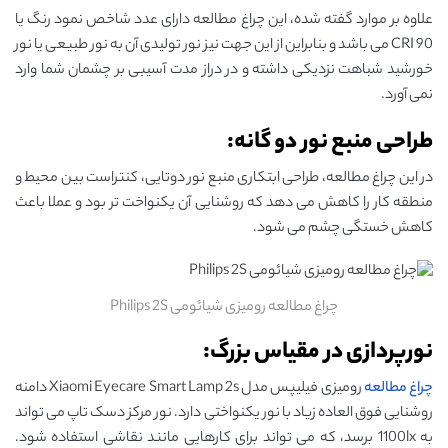
علاوه بر موارد گفته شده، این چراغ مطالعه دارای عدد شاخص نمود رنگ یا
CRI 90 می باشد و بنابراین از این جهت نیز نور تولیدی آن به نور طبیعی یا نور
خورشید شباهت نزدیکی داشته و در دراز مدت آسیبی بر چشمان شما وارد
نمی آورد.
طراحی منبع نور دو گانه:
در این چراغ مطالعه، طراحی ابتکاری منبع نور دوتایی، کنتراست بین محیط و
منطقه کار را کاهش می دهد که روشنایی آن یکنواخت تر بود و عملا باعث
کاهش خستگی چشم می شود.
چراغ مطالعه رومیزی شیائومی Philips 2S
نورپردازی در مقیاس بزرگ:
چراغ مطالعه
رومیزی فیلیپس مدل Xiaomi Eyecare Smart Lamp 2s دامنه
روشنایی فوق العاده زیاد با نور یکنواختی دارد. نور مرکز دسک تاپ می تواند
به 1100lx برسد، که می تواند برای کارهایی مانند نقاشی استفاده شود.