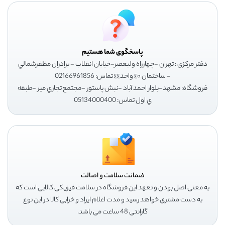
پاسخگوی شما هستیم
دفتر مرکزی : تهران -چهارراه وليعصر-خيابان انقلاب - برادران مظفرشمالي
- ساختمان ٤٠ واحد٤٤ تماس: 02166961856
فروشگاه: مشهد-بلوار احمد آباد -نبش پاستور -مجتمع تجاري مير -طبقه
ي اول تماس: 05134000400
ضمانت سلامت و اصالت
به معنی اصل بودن و تعهد این فروشگاه در سلامت فیزیکی کالایی است که
به دست مشتری خواهد رسید و مدت اعلام ایراد و خرابی کالا در این نوع
گارانتی 48 ساعت می باشد.