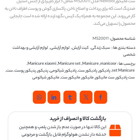
ست مانیکور Nextool مدل MS20011 شامل 5 ابزار کاربردی از جنس استیل
ضدزنگ است که برای پرداخت و اصلاح ناخن، پاکسازی گوش و پوست اطراف ناخن به
کار می‌روند. این مجموعه به همراه یک کیس نگهدارنده ارائه شده است جابجایی
محصول را تسهیل می‌کند.
شناسه محصول:
MS20011
دسته بندی ها :
سبک زندگی
,
کیت آرایش
,
لوازم آرایشی
,
لوازم آرایشی و بهداشت
شخصی
برچسب ها :
manicoor
,
Manicure
,
Manicure set
,
Manicure xiaomi
,
set Manicure
,
پادیکور
,
پادیکور ست
,
پادیکور شیائومی
,
پدیکور
,
پدیکور پوست
,
ست
,
ست پادیکور
,
ست مانیکور
,
مانیکور
,
مانیکور ست
,
مانیکور شیائومی
بازگشت کالا و انصراف از خرید
این کالا تنها در صورت عدم باز شدن پلمپ و همچنین
خدشه دار نشدن هولوگرام قابل بازگشت و مرجوعی