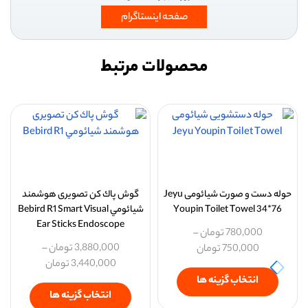
صفحه اینستاگرام
محصولات مرتبط
حوله دست و صورت شیائومی Jeyu
گوش پاك كن تصویری هوشمند
Youpin Toilet Towel 34*76
شيائومي Bebird R1 Smart Visual
Ear Sticks Endoscope
780,000
تومان
–
3,880,000
تومان
–
750,000
تومان
3,440,000
تومان
انتخاب گزینه ها
انتخاب گزینه ها