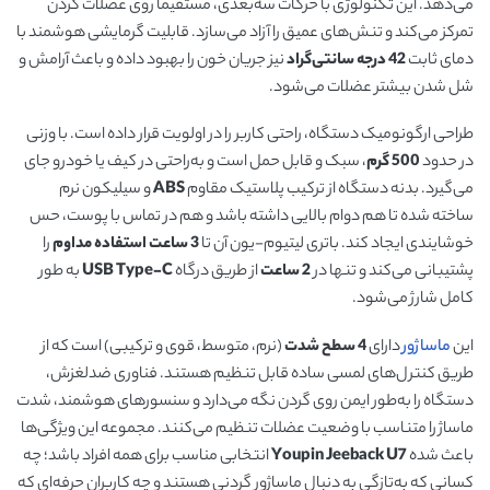
می‌دهد. این تکنولوژی با حرکات سه‌بعدی، مستقیماً روی عضلات گردن
تمرکز می‌کند و تنش‌های عمیق را آزاد می‌سازد. قابلیت گرمایشی هوشمند با
دمای ثابت
42
درجه سانتی‌گراد
نیز جریان خون را بهبود داده و باعث آرامش و
شل شدن بیشتر عضلات می‌شود.
طراحی ارگونومیک دستگاه، راحتی کاربر را در اولویت قرار داده است. با وزنی
در حدود
500 گرم
، سبک و قابل حمل است و به‌راحتی در کیف یا خودرو جای
می‌گیرد. بدنه دستگاه از ترکیب پلاستیک مقاوم
ABS
و سیلیکون نرم
ساخته شده تا هم دوام بالایی داشته باشد و هم در تماس با پوست، حس
خوشایندی ایجاد کند. باتری لیتیوم-یون آن تا
3
ساعت استفاده مداوم
را
پشتیبانی می‌کند و تنها در
2
ساعت
از طریق درگاه
USB Type-C
به طور
کامل شارژ می‌شود.
این
ماساژور
دارای
4
سطح شدت
(نرم، متوسط، قوی و ترکیبی) است که از
طریق کنترل‌های لمسی ساده قابل تنظیم هستند. فناوری ضدلغزش،
دستگاه را به‌طور ایمن روی گردن نگه می‌دارد و سنسورهای هوشمند، شدت
ماساژ را متناسب با وضعیت عضلات تنظیم می‌کنند. مجموعه این ویژگی‌ها
باعث شده
Youpin Jeeback U7
انتخابی مناسب برای همه افراد باشد؛ چه
کسانی که به‌تازگی به دنبال ماساژور گردنی هستند و چه کاربران حرفه‌ای که