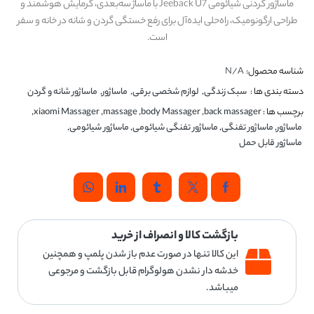
ماساژور گردنی شیائومی Jeeback U7 با ماساژ سه‌بعدی، گرمایش هوشمند و
طراحی ارگونومیک، راه‌حلی ایده‌آل برای رفع خستگی گردن و شانه در خانه و سفر
است.
شناسه محصول:
N/A
دسته بندی ها :
سبک زندگی
,
لوازم شخصی برقی
,
ماساژور
,
ماساژور شانه و گردن
برچسب ها :
back massager
,
body Massager
,
massage
,
xiaomi Massager
,
ماساژور
,
ماساژور تفنگی
,
ماساژور تفنگی شیائومی
,
ماساژور شیائومی
,
ماساژور قابل حمل
بازگشت کالا و انصراف از خرید
این کالا تنها در صورت عدم باز شدن پلمپ و همچنین
خدشه دار نشدن هولوگرام قابل بازگشت و مرجوعی
میباشد.