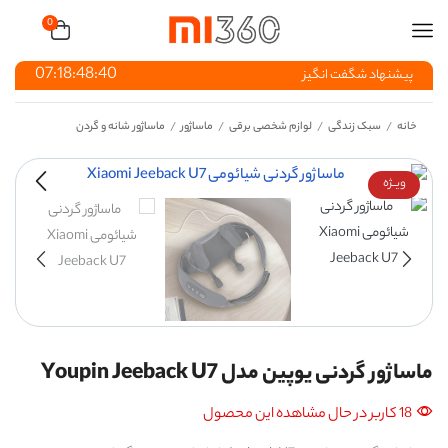
0
07:18:48:40
پیشنهاد شگفت انگیز
خانه
سبک زندگی
لوازم شخصی برقی
ماساژور
ماساژور شانه و گردن
/
/
/
/
ویــژه
ماساژور گردنی یوپین مدل Youpin Jeeback U7
18 کاربر در حال مشاهده این محصول