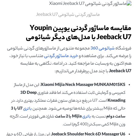
ماساژور گردنی شیائومی Jeeback U7
مقایسه ماساژور گردنی یوپین Youpin
Jeeback U7 با مدل‌های دیگر شیائومی
فروشگاه
شیائومی 360
مجموعه متنوعی از ماساژورهای گردنی شیائومی
را عرضه می‌کند. برای مشاهده و
خرید ماساژور گردنی
متناسب با نیاز خود،
هم اکنون به وبسایت ما مراجعه کنید. در ادامه، نگاهی به مقایسه
Jeeback U7
با چند مدل پرطرفدار می‌اندازیم:
Xiaomi Mijia Neck Massager MJNKAM01SKS
: این مدل از ماساژ
کمپرسی و گرمایش ثابت استفاده می‌کند اما فاقد فناوری
3D Deep
Kneading
است. U7 در رفع دردهای ستون فقرات عملکرد بهتری دارد، در
حالی که Mijia بیشتر برای شانه‌ها توصیه می‌شود. همچنین
باتری
U7
با 3
ساعت دوام
نسبت به
باتری
Mijia
با 2 ساعت
شارژدهی قوی‌تر است، اگرچه
وزن Mijia کمی سبک‌تر (400 گرم) است.
Jeeback Shoulder Neck 6D Massager U6
: این مدل از طراحی 6D و چهار