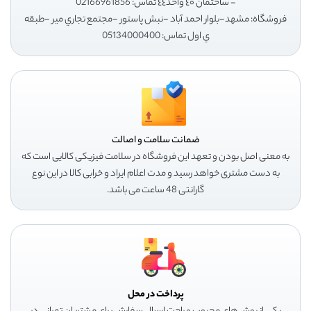
- ساختمان ٤٠ واحد٤٤ تماس: 02166961856
فروشگاه: مشهد-بلوار احمد آباد -نبش پاستور -مجتمع تجاري مير -طبقه
ي اول تماس: 05134000400
ضمانت سلامت و اصالت
به معنی اصل بودن و تعهد این فروشگاه در سلامت فیزیکی کالایی است که
به دست مشتری خواهد رسید و مدت اعلام ایراد و خرابی کالا در این نوع
گارانتی 48 ساعت می باشد.
پرداخت در محل