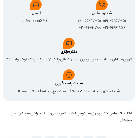
شماره تماس
ایمیل
cs@xiaomi360.ir
۰۲۱-۶۶۹۶۷۳۶۰ | ۰۲۱-۶۶۴۹۷۳۶۰
۰۲۱-۶۶۹۶۱۸۵۶ | ۰۲۱-۶۶۴۶۱۷۸۸
دفتر مرکزی
تهران،خیابان انقلاب،خیابان برادران مظفر شمالی،پلاک۷۰،ساختمان۴۰،بلوک۱،واحد ۴۴
ساعت پاسخگویی
شنبه تا چهارشنبه از ساعت ۹:۳۰ الی ۱۸:۰۰ پنج‌شنبه‌ها ۹:۳۰ الی ۱۴:۰۰
© 2023 تمامی حقوق برای
شیائومی 360
محفوظ می باشد | طراحی سایت و سئو :
تیم دال