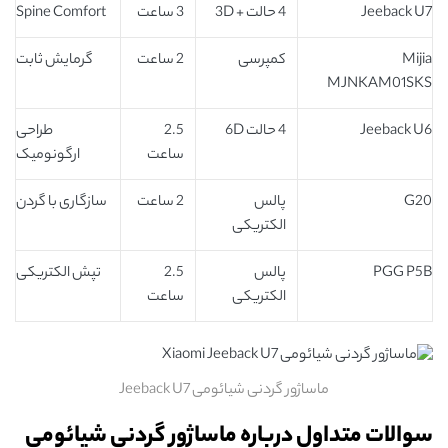
Jeeback U7
4 حالت + 3D
3 ساعت
Spine Comfort
Mijia
کمپرسی
2 ساعت
گرمایش ثابت
MJNKAM01SKS
Jeeback U6
4 حالت 6D
2.5
طراحی
ساعت
ارگونومیک
G20
پالس
2 ساعت
سازگاری با گردن
الکتریکی
PGG P5B
پالس
2.5
تپش الکتریکی
الکتریکی
ساعت
ماساژور گردنی شیائومی Jeeback U7
سوالات متداول درباره ماساژور گردنی شیائومی