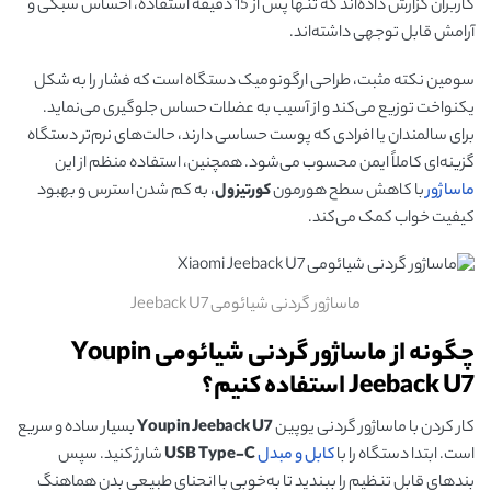
کاربران گزارش داده‌اند که تنها پس از 15 دقیقه استفاده، احساس سبکی و
آرامش قابل توجهی داشته‌اند.
سومین نکته مثبت، طراحی ارگونومیک دستگاه است که فشار را به شکل
یکنواخت توزیع می‌کند و از آسیب به عضلات حساس جلوگیری می‌نماید.
برای سالمندان یا افرادی که پوست حساسی دارند، حالت‌های نرم‌تر دستگاه
گزینه‌ای کاملاً ایمن محسوب می‌شود. همچنین، استفاده منظم از این
ماساژور
با کاهش سطح هورمون
کورتیزول
، به کم شدن استرس و بهبود
کیفیت خواب کمک می‌کند.
ماساژور گردنی شیائومی Jeeback U7
چگونه از ماساژور گردنی شیائومی Youpin
Jeeback U7 استفاده کنیم؟
کار کردن با ماساژور گردنی یوپین
Youpin Jeeback U7
بسیار ساده و سریع
است. ابتدا دستگاه را با
کابل و مبدل
USB Type-C
شارژ کنید. سپس
بندهای قابل تنظیم را ببندید تا به‌خوبی با انحنای طبیعی بدن هماهنگ