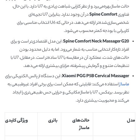
حالت ماساژ بهره‌می‌برد و از نظر کارایی شباهت زیادی به U7 دارد. با این حال،
فناوری
Spine Comfort
در آن وجود ندارد. بنابراین U7 تجربه‌ای
شخصی‌سازی‌شده‌تر ارائه می‌دهد، در حالی که U6 انتخاب مناسبی برای
کاربرانی با بودجه کمتر محسوب می‌شود.
Spine Comfort Neck Massager G20
: این مدل اقتصادی‌تر است و برای
افراد تازه‌کار انتخابی مناسب به شمار می‌رود. اما به دلیل محدود بودن
حالت‌های شدت، عملکرد آن در مقایسه با U7 ساده‌تر است. در مقابل، U7 با
تنظیمات متنوع و گرمایش پیشرفته، مزایای بیشتری ارائه می‌دهد.
Xiaomi PGG P5B Cervical Massager
: این دستگاه از پالس الکتریکی برای
ماساژ
استفاده می‌کند؛ قابلیتی که ممکن است برای برخی افراد غیرطبیعی به
نظر برسد. برعکس، U7 با ماساژ مکانیکی و حرارتی حس طبیعی‌تری را ایجاد
می‌کند و محبوبیت بیشتری دارد.
مدل
حالت‌های
باتری
ویژگی کلیدی
ماساژ