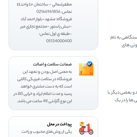
مظفرشمالي - ساختمان ٤٠ واحد٤٤
تماس: 02166961856
فروشگاه: مشهد-بلوار احمد آباد
-نبش پاستور -مجتمع تجاري مير
-طبقه ي اول تماس:
ستگاهی به نام
05134000400
وتی های
ضمانت سلامت و اصالت
به معنی اصل بودن و تعهد این
فروشگاه در سلامت فیزیکی کالایی
است که به دست مشتری خواهد
 و بعضی دیگر با
رسید و مدت اعلام ایراد و خرابی کالا در
 ها را در یک
این نوع گارانتی 48 ساعت می باشد.
پرداخت در محل
یکی از روش‌های محبوب و راحت