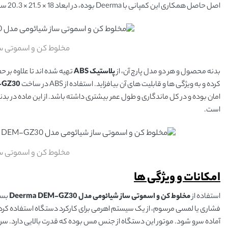
اصل حاصل همکاری این کمپانی با Deerma بوده، در ابعاد 18 × 21.5 × 20.3 سانتی متر تولید شده و وزنی مساوی با یک کیلو گرم دارد.
مخلوط کن و اسموتی ساز شیائوم
بدنه محصول و هر دو مدل پارچ آن، از
پلاستیک
ABS
تهیه شده اند تا علاوه بر
کرده و به ویژگی ها و قابلیت های آن بیافزاید. استفاده از ABS در ساخت
-GZ30
امان بوده و در کل ماندگاری و طول عمر بیشتری داشته باشد. از این ماده در بد
است.
مخلوط کن و اسموتی ساز شیائوم
امکانات و ویژگی ها
استفاده از
مخلوط کن و اسموتی ساز شیائومی مدل Deerma DEM-GZ30
بسی
فشاری یا لمسی مرسوم، از یک سیستم اهرمی برای کارکرد دستگاه استفاده کرده ا
آماده سرو شود. موتور این دستگاه از جنس مس بوده که قدرت بالایی دارد. سرعت چرخش موتور در