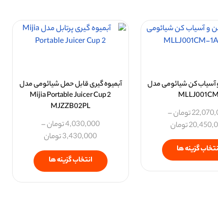
 آسیاب کن شیائومی مدل
آبمیوه گیری قابل حمل شیائومی مدل
Mijia Portable Juicer Cup 2
MLLJ001C
MJZZB02PL
22,070
تومان
–
4,030,000
تومان
–
20,450,
تومان
3,430,000
تومان
نتخاب گزینه ها
انتخاب گزینه ها