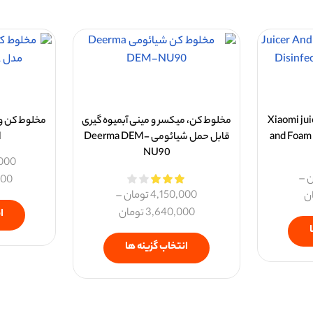
کس شیائومی Xiaomi juicer
مخلوط کن، میکسر و مینی آبمیوه گیری
مخلوط کن و
and Foam 
قابل حمل شیائومی Deerma DEM-
M
NU90
,000
ن
–
000
4,150,000
تومان
–
ن
3,640,000
تومان
ا
انتخاب گزینه ها