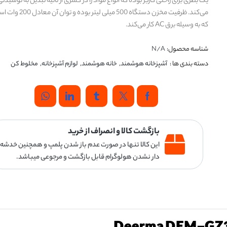
یک بطری برای راحتی کاربر بوده که انواع مواد را در کسری از ثانیه تبدیل به نوشیدن
می‌کند. ظرفیت مخزن دستگاه 500 میلی لیتر بوده و توان آ
که به وسیله برق AC کار می‌کند.
شناسه محصول:
N/A
دسته بندی ها :
آشپزخانه هوشمند
,
خانه هوشمند
,
لوازم آشپزخانه
,
مخلوط کن
بازگشت کالا و انصراف از خرید
این کالا تنها در صورت عدم باز شدن پلمپ و همچنین خدشه
دار نشدن هولوگرام قابل بازگشت و مرجوعی میباشد.