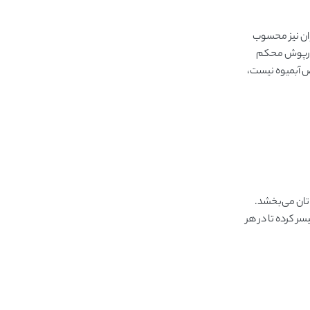
وان نیز محسوب
ک درپوش محکم
تص آبمیوه نیست،
تان می‌بخشد.
ر کرده تا در هر