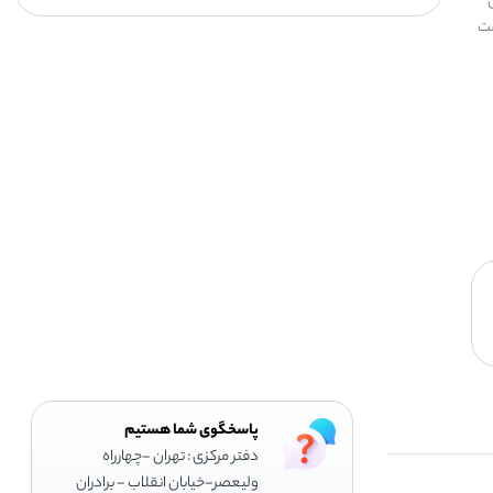
ی
ن معادل 200 وات است
پاسخگوی شما هستیم
دفتر مرکزی : تهران -چهارراه
وليعصر-خيابان انقلاب - برادران