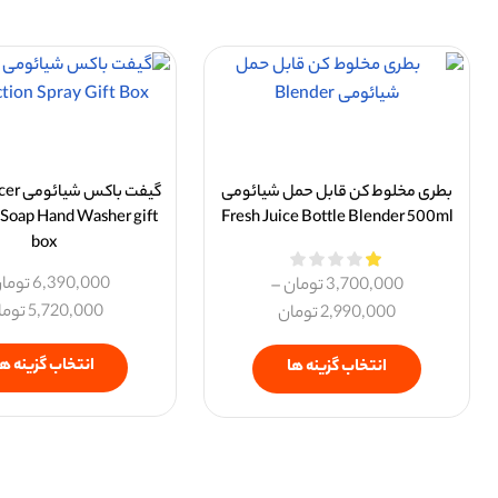
بطری مخلوط کن قابل حمل شیائومی
گیفت با
Soap Hand Washer gift
Fresh Juice Bottle Blender 500ml
box
6,390,000
توما
3,700,000
تومان
–
5,720,000
توما
2,990,000
تومان
انتخاب گزینه ها
انتخاب گزینه ها