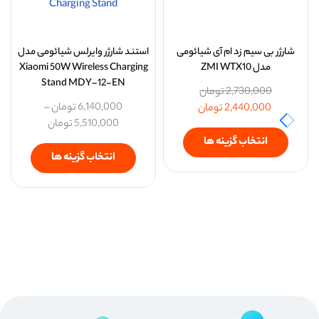
شارژر بی سیم زد ام آی شیائومی
استند شارژر وایرلس شیائومی مدل
مدل ZMI WTX10
Xiaomi 50W Wireless Charging
Stand MDY-12-EN
2,730,000
تومان
6,140,000
تومان
–
2,440,000
تومان
5,510,000
تومان
انتخاب گزینه ها
انتخاب گزینه ها