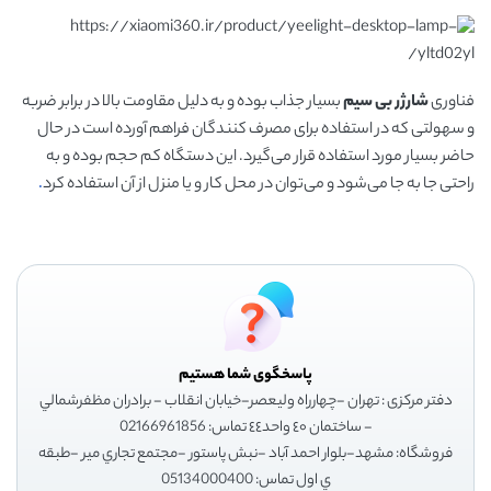
فناوری
شارژر بی سیم
بسیار جذاب بوده و به دلیل مقاومت بالا در برابر ضربه
و سهولتی که در استفاده برای مصرف کنندگان فراهم آورده است در حال
حاضر بسیار مورد استفاده قرار می‌گیرد. این دستگاه کم حجم بوده و به
راحتی جا به جا می‌شود و می‌توان در محل کار و یا منزل از آن استفاده کرد
.
پاسخگوی شما هستیم
دفتر مرکزی : تهران -چهارراه وليعصر-خيابان انقلاب - برادران مظفرشمالي
- ساختمان ٤٠ واحد٤٤ تماس: 02166961856
فروشگاه: مشهد-بلوار احمد آباد -نبش پاستور -مجتمع تجاري مير -طبقه
ي اول تماس: 05134000400