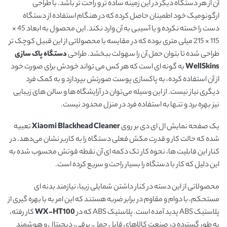
آن از هر دستگاه دیگر در این زمینه ساده تر و راحت تر باشد. با طراحی
ارگونومیک خود اطمینان حاصل کرده که در هنگام استفاده از دستگاه
دست را خسته نکرده و یا آسیبی به آن وارد نکند. این محصول به ابعاد 45 ×
115 × 215 میلی متری بوده که در مقایسه با محصولاتی از این قبیل کوچک تر
طراحی شده تا بتوان حمل آن را سهولت ببخشد. طراحی
دستگاه پاک سازی
WellSkins
به گونه ای است که هر کس می تواند خودش برای صورت خود
از آن استفاده کرده، به پاکسازی پوست صورتش بپردازد و به کمک فرد
دیگری نیاز نیست. از این وسیله می‌توان در آرایشگاه ها و سالن های زیبایی
نیز بهره برد و تنها به استفاده فرد در منزل محدود نیست.
یک صفحه نمایش ال ای دی بر روی
Xiaomi Blackhead Cleaner
تعبیه
شده که حالت کار و قدرت مکش فعلی دستگاه را به کاربر نشان می‌دهد. در
کنار این قابلیت ها، نحوه کار تک دکمه ای آن نقطه قوتش محسوب شده به
این دلیل که کار با دستگاه را بسیار راحت و سریع کرده است.
محصولاتی از این دسته در کنار داشتن شمایلی زیبا، نیازمند بدنه ای
مستحکم، با دوام و مقاوم در برابر ضربه هستند که این امر به با بهره گیری از
پلاستیک ABS پدید آمده است. پلاستیک ABS که در
WX-HT100
کار رفته،
به طور گسترده در صنعت کالاهای قابل حمل، برقی، دیجیتال و هوشمند