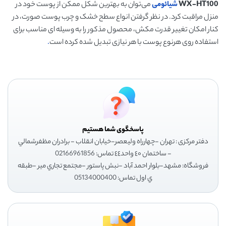
WX-HT100
شیائومی
می‌توان به بهترین شکل ممکن از پوست خود در
منزل مراقبت کرد. در نظر گرفتن انواع سطح خشک و چرب پوست صورت، در
کنار امکان تغییر قدرت مکش، محصول مذکور را به وسیله ای مناسب برای
استفاده روی هرنوع پوست با هر نیازی تبدیل شده کرده است
.
پاسخگوی شما هستیم
دفتر مرکزی : تهران -چهارراه وليعصر-خيابان انقلاب - برادران مظفرشمالي
- ساختمان ٤٠ واحد٤٤ تماس: 02166961856
فروشگاه: مشهد-بلوار احمد آباد -نبش پاستور -مجتمع تجاري مير -طبقه
ي اول تماس: 05134000400