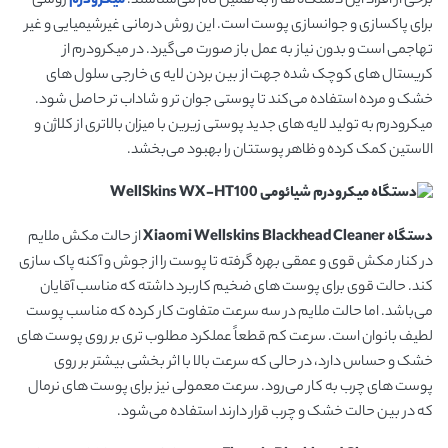
برخی از افراد این دستگاه ها را به همین نام می‌شناسند.
میکرودرم
روشی
برای پاکسازی و جوانسازی پوست است. این روش درمانی غیرشیمیایی و غیر
تهاجمی است و بدون نیاز به عمل باز صورت می‌گیرد. در میکرودرم از
کریستال های کوچک شده جهت از بین بردن لایه ی خارجی سلول های
خشک و مرده استفاده می‌کند تا پوستی جوان تر و شاداب تر حاصل شود.
میکرودرم به تولید لایه های جدید پوستی زیرین با میزان بالاتری از کلاژن و
الاستین کمک کرده و ظاهر پوستتان را بهبود می‌بخشد.
دستگاه
Xiaomi Wellskins Blackhead Cleaner
از حالت مکش ملایم
در کنار مکش قوی و عمقی بهره گرفته تا پوست را از جوش و آکنه پاک سازی
کند. حالت قوی برای پوست های ضخیم کاربرد داشته که مناسب آقایان
می‌باشد. اما حالت ملایم در سه سرعت متفاوت کار کرده که مناسب پوست
لطیف بانوان است. سرعت کم قطعاً عملکرد مطلوب تری بر روی پوست های
خشک و حساس دارد، در حالی که سرعت بالا با اثر بخشی بیشتر بر روی
پوست های چرب به کار می‌رود. سرعت معمولی نیز برای پوست های نرمال
که در بین حالت خشک و چرب قرار دارند استفاده می‌شود.