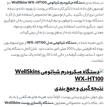
در بسته بندی
دستگاه میکرودرم شیائومی WellSkins WX-HT100
دو
لوسیون قرار داده شده تا تأثیر کار دستگاه بر پوست را بهبود داده و نتیجه
اساس تری از آن بگیرید. یکی از لوسیون ها مخصوص استفاده قبل از کار با
دستگاه بوده تا پوست را مرطوب و نرم کرده تا از آسیب رسیدن به آن جلوگیری
شود. دیگری مناسب استفاده پس از دستگاه بوده که رطوبت و مواد
معدنی ضروری برداشته شده از سطح پوست را به آن برمی‌گرداند.
باتری تعبیه شده در
دستگاه شیائومی مدل
WX-HT100
از نوع لیتیوم یون
بوده که ظرفیتی برابر با 200 میلی آمپر ساعت دارد. شارژ کامل دستگاه زمانی
حدود 2 ساعت وقت گرفته در حالی که تا 30 روز آماده پاک سازی پوست
شماست.
نتیجه گیری و جمع بندی
برای جوان سازی و زیبایی پوست، الزاماً نباید هزینه های هنگفتی را به باد
داد. بلکه با خرید محصولاتی همچون
دستگاه پاکسازی پوست
WellSkins