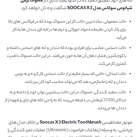
لثه های خود تطبیق دهید که در انتها یقیناً نتایج کار
مسواک برقی
شیائومی سوکاس مدل SOOCAS X3
شگفت زده تان خواهد کرد.
حالت معمولی: ساده ترین حالت کار این مسواک بوده که در فرکانس های بالا
برای پاک کردن باقیمانده مواد خوراکی و جرم ها در لابه لای دندان ها به کار
می‌آید.
حالت حساس: مناسب برای افرادی بوده که دندان و لثه های حساس داشته و
با کوچکترین فشار، دهان آن ها به خون می‌افتد. در این حالت مسواک با قدرت
کمتری کار می‌کند.
حالت ابتدائی: حالتی که بسیار ملایم تر از حالت حساس کار کرده و به نوعی
دندان و لثه را ماساژ می‌دهد که می‌تواند مناسب کودکان نیز باشد.
حالت سفید کنندگی: مسواک در این حالت بیشترین توان خود را داشته و به
حداکثر 37200 ارتعاش در دقیقه می‌رسد که به راحتی لکه های چای و قهوه را از
دندان ها می‌زداید.
موتور مغناطیسی
Soocas X3 Electric Toothbrush
بر خلاف مدل های
چرخشی، به وسیله ارتعاشات فراصوت (Ultrasonic) عملیات تمیز کنندگی را