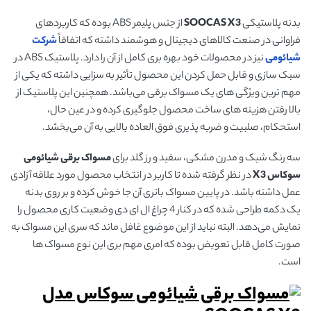
بدنه پلاستیکی
SOOCAS X3
از جنس پلیمر ABS بوده که کاربردهای
فراوانی در صنعت کالاهای دیجیتال و هوشمند داشته که اتفاقاً
شرکت
شیائومی
نیز در محصولات خود بهره بری کامل از آن را دارد. پلاستیک ABS در
سبک سازی و قابل حمل کردن این محصول تأثیر به سزایی داشته که یکی از
مهم ترین ویژگی های یک مسواک برقی می‌باشد. همچنین این پلاستیک از
بالا رفتن هزینه های ساخت محصول جلوگیری کرده و در عین حال،
استحکام، صلبیت و ضربه پذیری فوق العاده بالایی به آن می‌بخشد.
سه رنگ شیک و مدرن مشکی، سفید و رز گلد برای
مسواک برقی شیائومی
سوکاس
X3
در نظر گرفته شده تا کاربر در انتخاب محصول مورد علاقه آزادی
عمل داشته باشد. در پایین مسواک باتری آن جا خوش کرده و بر روی بدنه
یک دکمه طراحی شده که در کنار 4 چراغ ال ای دی وضعیت کاری محصول را
نمایش می‌دهد. البته نباید از این موضوع غافل ماند که سری این مسواک به
صورت کامل قابل تعویض بوده که امری مهم بری این نوع مسواک ها
است.