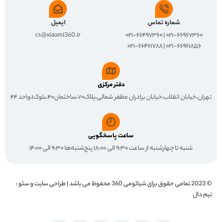
شماره تماس
ایمیل
cs@xiaomi360.ir
۰۲۱-۶۶۹۶۷۳۶۰ | ۰۲۱-۶۶۴۹۷۳۶۰
۰۲۱-۶۶۹۶۱۸۵۶ | ۰۲۱-۶۶۴۶۱۷۸۸
دفتر مرکزی
تهران،خیابان انقلاب،خیابان برادران مظفر شمالی،پلاک۷۰،ساختمان۴۰،بلوک۱،واحد ۴۴
ساعت پاسخگویی
شنبه تا چهارشنبه از ساعت ۹:۳۰ الی ۱۸:۰۰ پنج‌شنبه‌ها ۹:۳۰ الی ۱۴:۰۰
© 2023 تمامی حقوق برای
شیائومی 360
محفوظ می باشد | طراحی سایت و سئو :
تیم دال