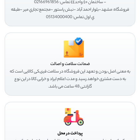
- ساختمان ٤٠ واحد٤٤ تماس: 02166961856
فروشگاه: مشهد-بلوار احمد آباد -نبش پاستور -مجتمع تجاري مير -طبقه
ي اول تماس: 05134000400
ضمانت سلامت و اصالت
به معنی اصل بودن و تعهد این فروشگاه در سلامت فیزیکی کالایی است که
به دست مشتری خواهد رسید و مدت اعلام ایراد و خرابی کالا در این نوع
گارانتی 48 ساعت می باشد.
پرداخت در محل