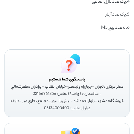
4.یک عدد نازل اضافی
5.یک عدد آچار
6. 6 عدد پیچ M5
پاسخگوی شما هستیم
دفتر مرکزی : تهران -چهارراه وليعصر-خيابان انقلاب - برادران مظفرشمالي
- ساختمان ٤٠ واحد٤٤ تماس: 02166961856
فروشگاه: مشهد-بلوار احمد آباد -نبش پاستور -مجتمع تجاري مير -طبقه
ي اول تماس: 05134000400