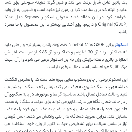
یک باتری قابل شارژ حرکت می کند و هیچ گونه هزینه سوختی برای شما
ندارد و البته که برای سلامت کره ی زمین نیز مفید است و آسیبی به آن وارد
نخواهد کرد. در این مقاله قصد معرفی اسکوتر Segway مدل Max
Original (G30P) را داریم. برای آشنایی بیشتر با این محصول با ما همراه
باشید.
اسکوتر
برقی Segway Ninebot Max G30P راندن بسیار نرم و راحتی دارد
که حداکثر سرعت آن 30 کیلومتر و حداکثر برد آن 65 کیلومتر است. افزایش
اندازه ی باتری باعث افزایش وزن به این اسکوتر برقی می شود و از آن جهت
مرکز ثقل کم و احساس امنیت عالی برخور دار است.
این اسکوتر برقی از جایروسکوپ هایی بهره مند است که با فشردن انگشت
و پاشنه ی پا دستگاه شروع به حرکت می کند. زمانی که دستگاه را روشن می
کنید و حالت تعادل فعال باشد محاسبه ‌گر ها و موتور ها در پایه سگ‌وی آن
را در حالت فعال نگاه می دارند. کاربر می تواند برای حرکت دستگاه به سمت
جلو وزن خود را به جلو متمایل و جهت رفتن به عقب وزن خود را به عقب
متمایل کند. در این صورت دستگاه به راحتی واکنش می دهد. حس گرهای
تراز براساس سیالات برای تشخیص حرکات کاربر از وزن خود استفاده می
کنند. معمولا اگر دستگاه دارای دسته باشد با حرکت دادن آن به چپ و یا