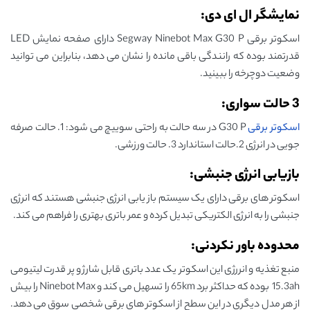
نمایشگر ال ای دی:
اسکوتر برقی Segway Ninebot Max G30 P دارای صفحه نمایش LED
قدرتمند بوده که رانندگی باقی مانده را نشان می دهد، بنابراین می توانید
وضعیت دوچرخه را ببینید.
3 حالت سواری:
اسکوتر برقی
G30 P در سه حالت به راحتی سوییچ می شود: 1. حالت صرفه
جویی در انرژی 2.حالت استاندارد 3. حالت ورزشی.
بازیابی انرژی جنبشی:
اسکوتر های برقی دارای یک سیستم باز یابی انرژی جنبشی هستند که انرژی
جنبشی را به انرژی الکتریکی تبدیل کرده و عمر باتری بهتری را فراهم می کند.
محدوده باور نکردنی:
منبع تغذیه و انررژی این اسکوتر یک عدد باتری قابل شارژ و پر قدرت لیتیومی
15.3ah بوده که حداکثر برد 65km را تسهیل می کند و Ninebot Max را بیش
از هر مدل دیگری در این سطح از اسکوتر های برقی شخصی سوق می دهد.