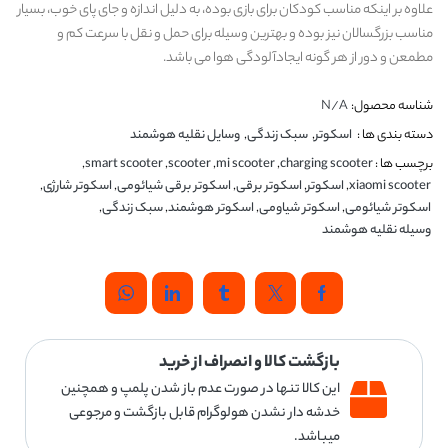
علاوه بر اینکه مناسب کودکان برای بازی بوده، به دلیل اندازه و جای پای خوب، بسیار
مناسب بزرگسالان نیز بوده و بهترین وسیله برای حمل و نقل با سرعت کم و
مطمعن و دور از هر گونه ایجادآلودگی هوا می باشد.
شناسه محصول:
N/A
دسته بندی ها :
اسکوتر
,
سبک زندگی
,
وسایل نقلیه هوشمند
برچسب ها :
charging scooter
,
mi scooter
,
scooter
,
smart scooter
,
xiaomi scooter
,
اسکوتر
,
اسکوتر برقی
,
اسکوتر برقی شیائومی
,
اسکوتر شارژی
,
اسکوتر شیائومی
,
اسکوتر شیاومی
,
اسکوتر هوشمند
,
سبک زندگی
,
وسیله نقلیه هوشمند
بازگشت کالا و انصراف از خرید
این کالا تنها در صورت عدم باز شدن پلمپ و همچنین
خدشه دار نشدن هولوگرام قابل بازگشت و مرجوعی
میباشد.