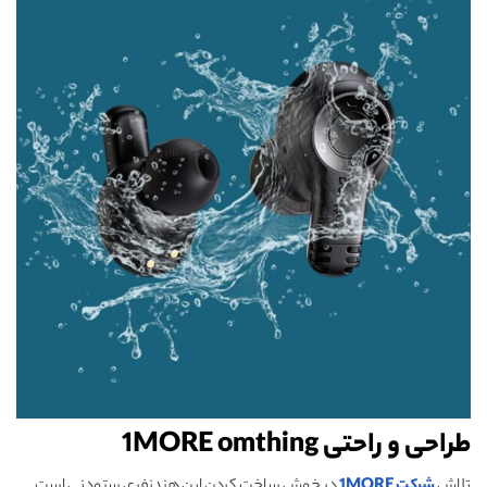
طراحی و راحتی
1MORE omthing
تلاش
شرکت
1MORE
در خوش ساخت کردن این هندزفری ستودنی است.