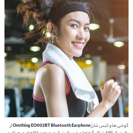
گوشی ها و کیس شارژ
Omthing EO002BT Bluetooth Earphone
از