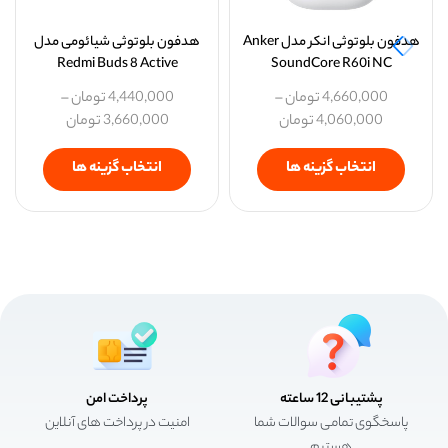
هدفون بلوتوثی انکر مدل Anker
هدفون بلوتوثی شیائومی مدل
Redmi Buds 8 Active
SoundCore R60i NC
4,660,000
تومان
–
4,440,000
تومان
–
4,060,000
تومان
3,660,000
تومان
انتخاب گزینه ها
انتخاب گزینه ها
پشتیبانی 12 ساعته
پرداخت امن
پاسخگوی تمامی سوالات شما
امنیت در پرداخت های آنلاین
هستیم