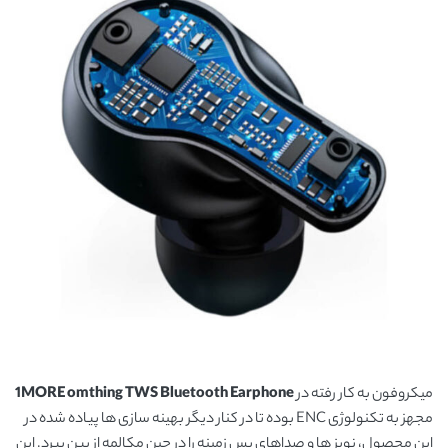
میکروفون به کار رفته در
1MORE omthing TWS Bluetooth Earphone
مجهز به تکنولوژی ENC بوده تا در کنار دیگر بهینه سازی ها پیاده شده در
این محصول، نویز ها و صداهای پس زمینه را در حین مکالمه از بین ببرد. این