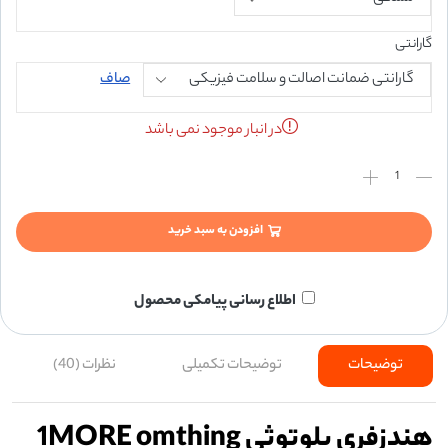
گارانتی
صاف
در انبار موجود نمی باشد
افزودن به سبد خرید
اطلاع رسانی پیامکی محصول
توضیحات
توضیحات تکمیلی
نظرات (40)
هندزفری بلوتوثی
1MORE omthing