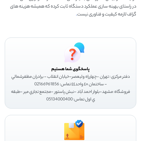
در راستای بهینه سازی عملکرد دستگاه ثابت کرده که همیشه هزینه های
گزاف لازمه کیفیت و فناوری نیست
.
پاسخگوی شما هستیم
دفتر مرکزی : تهران -چهارراه وليعصر-خيابان انقلاب - برادران مظفرشمالي
- ساختمان ٤٠ واحد٤٤ تماس: 02166961856
فروشگاه: مشهد-بلوار احمد آباد -نبش پاستور -مجتمع تجاري مير -طبقه
ي اول تماس: 05134000400