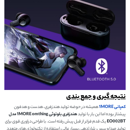
نتیجه گیری و جمع بندی
کمپانی
1MORE
همیشه در حوضه تولید هندزفری، هدست و هدفون
پیشتاز بوده اما این بار با تولید
هندزفری بلوتوثی 1
MORE omthing
مدل
EO002BT
یک قدم فراتر از قبل پیش رفته است. با طراحی دراوری قوی برای
تولید صدا و بیس، شارژدهی بسیار عالی، استفاده از تکنولوژی های متعدد