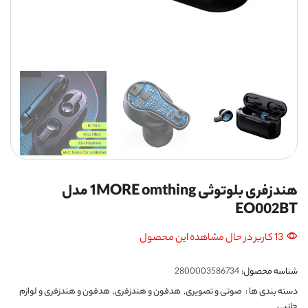
هندزفری بلوتوثی 1MORE omthing مدل
EO002BT
13 کاربر در حال مشاهده این محصول
شناسه محصول:
2800003586734
دسته بندی ها :
صوتی و تصویری
,
هدفون و هندزفری
,
هدفون و هندزفری و لوازم
جانبی