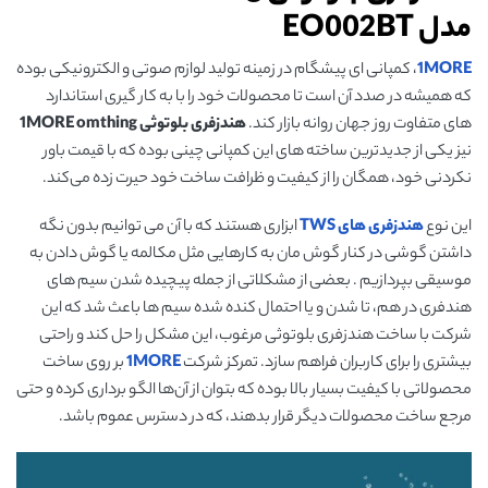
مدل
EO002BT
1MORE
، کمپانی ‌ای پیشگام در زمینه تولید لوازم صوتی و الکترونیکی بوده
که همیشه در صدد آن است تا محصولات خود را با به کار گیری استاندارد
های متفاوت روز جهان روانه بازار کند.
هندزفری بلوتوثی
1MORE omthing
نیز یکی از جدیدترین ساخته های این کمپانی چینی بوده که با قیمت باور
نکردنی خود، همگان را از کیفیت و ظرافت ساخت خود حیرت زده می‌کند.
این نوع
هندزفری‌ های
TWS
ابزاری هستند که با آن می توانیم بدون نگه
داشتن گوشی در کنار گوش مان به کارهایی مثل مکالمه یا گوش دادن به
موسیقی بپردازیم . بعضی از مشکلاتی از جمله پیچیده شدن سیم های
هندفری در هم، تا شدن و یا احتمال کنده شده سیم ها باعث شد که این
شرکت با ساخت هندزفری بلوتوثی مرغوب، این مشکل را حل کند و راحتی
بیشتری را برای کاربران فراهم سازد. تمرکز شرکت
1MORE
بر روی ساخت
محصولاتی با کیفیت بسیار بالا بوده که بتوان از آن‌ها الگو برداری کرده و حتی
مرجع ساخت محصولات دیگر قرار بدهند، که در دسترس عموم باشد.