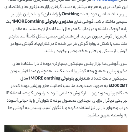
این شرکت برای به هر چه بیشتر به دست گرفتن بازار هندزفری های اقتصادی
زیر برند اختصاصی خود به نام
Omthing
را راه اندازی کرد تا در این بازار نیز
سهمی داشته باشد. گوشی های
هندزفری بلوتوثی
1MORE omthing
یک
پایه کوچک داشته و در زمانی که در حال استفاده از آن هستید، به مقدار
ناچیزی از گوش بیرون می‌زند. این هندزفری بیضی شکل کاملاً استاندارد و
متناسب با شکل دیواره گوش طراحی شده تا در کنار ایجاد گردش هوا در
گوش، از سبکی و راحتی به خصوصی برخوردار باشد.
سری گوشی ها نیز از جنس سیلیکون بسیار نرم بوده تا در استفاده های
مکرر و پیاپی به هیچ وجه گوش را اذیت نکنند. همچنین ضد لغزش بودن
سیلیکون باعث شده تا
هندزفری بلوتوثی 1MORE omthing مدل
EO002BT
به صورت صددرصد مناسب فعالیت های ورزشی بوده که در
هنگام پرش، دویدن و . . . از گوش جدا نمی‌شود. دارا بودن گواهینامه IPX4
نیز یکی دیگر از مزایای خرید این محصول بوده تا بتوان آن را به خیالی آسوده
در آب و هوای بارانی نیز استفاده کرده و یا نگران آسیب رسیدن به گوشی ها
به واسطه تعریق نباشید.