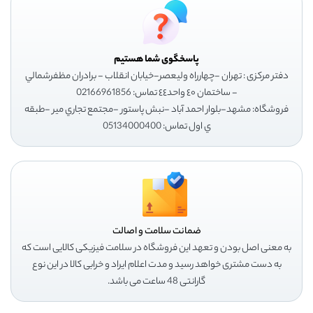
پاسخگوی شما هستیم
دفتر مرکزی : تهران -چهارراه وليعصر-خيابان انقلاب - برادران مظفرشمالي
- ساختمان ٤٠ واحد٤٤ تماس: 02166961856
فروشگاه: مشهد-بلوار احمد آباد -نبش پاستور -مجتمع تجاري مير -طبقه
ي اول تماس: 05134000400
ضمانت سلامت و اصالت
به معنی اصل بودن و تعهد این فروشگاه در سلامت فیزیکی کالایی است که
به دست مشتری خواهد رسید و مدت اعلام ایراد و خرابی کالا در این نوع
گارانتی 48 ساعت می باشد.