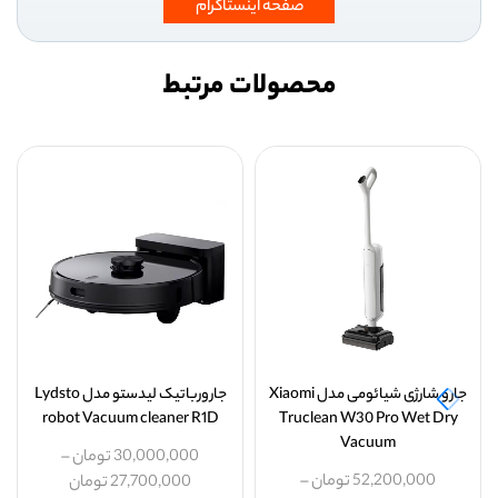
صفحه اینستاگرام
محصولات مرتبط
جارو شارژی شیائومی مدل Xiaomi
جارورباتیک لیدستو مدل Lydsto
robot Vacuum cleaner R1D
Truclean W30 Pro Wet Dry
Vacuum
30,000,000
تومان
–
52,200,000
تومان
–
27,700,000
تومان