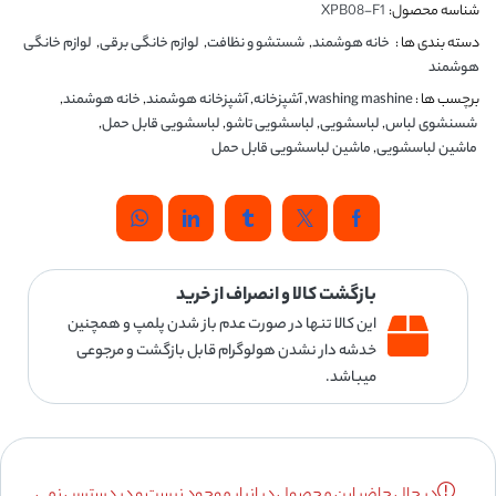
شناسه محصول:
XPB08-F1
دسته بندی ها :
خانه هوشمند
,
شستشو و نظافت
,
لوازم خانگی برقی
,
لوازم خانگی
هوشمند
برچسب ها :
washing mashine
,
آشپزخانه
,
آشپزخانه هوشمند
,
خانه هوشمند
,
شسنشوی لباس
,
لباسشویی
,
لباسشویی تاشو
,
لباسشویی قابل حمل
,
ماشین لباسشویی
,
ماشین لباسشویی قابل حمل
بازگشت کالا و انصراف از خرید
این کالا تنها در صورت عدم باز شدن پلمپ و همچنین
خدشه دار نشدن هولوگرام قابل بازگشت و مرجوعی
میباشد.
در حال حاضر این محصول در انبار موجود نیست و در دسترس نمی