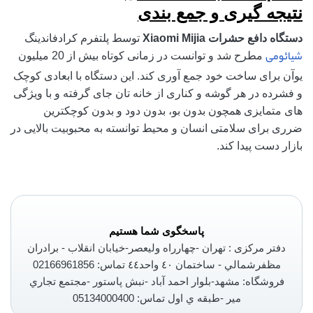
نتیجه گیری و جمع بندی
دستگاه دافع حشرات
Xiaomi Mijia
توسط پلتفرم کرادفاندینگ
شیائومی
مطرح شد و توانست در زمانی کوتاه بیش از 20 میلیون
یوآن برای ساخت خود جمع آوری کند. این دستگاه با ابعادی کوچک
و فشرده در هر گوشه و کناری از خانه تان جای گرفته و با ویژگی
های متمایزی همچون بدون بو، بدون دود و بدون کوچکترین
ضرری برای سلامتی انسان و محیط توانسته به محبوبیت بالایی در
بازار دست پیدا کند.
پاسخگوی شما هستیم
دفتر مرکزی : تهران -چهارراه وليعصر-خيابان انقلاب - برادران
مظفرشمالي - ساختمان ٤٠ واحد٤٤ تماس: 02166961856
فروشگاه: مشهد-بلوار احمد آباد -نبش پاستور -مجتمع تجاري
مير -طبقه ي اول تماس: 05134000400