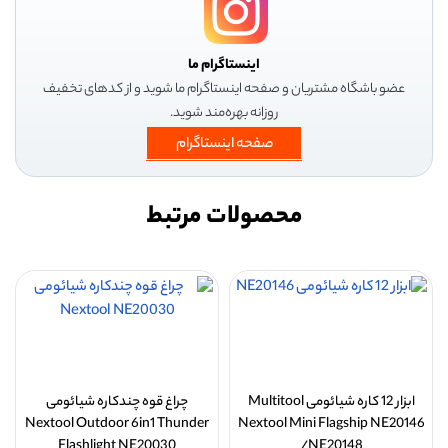
اینستاگرام ما
عضو باشگاه مشتریان و صفحه اینستاگرام ما شوید و از کدهای تخفیف
روزانه بهره‌مند شوید.
صفحه اینستاگرام
محصولات مرتبط
ابزار 12 کاره شیائومی Multitool
چراغ قوه چندکاره شیائومی
Nextool Outdoor 6in1 Thunder
Nextool Mini Flagship NE20146
Flashlight NE20030
/NE20148