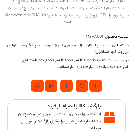
طراحی کارآمد با وزن سبک 349 گرمی، ارائه 9 ابزار مختلف در ابعادی جمع و جور،
استفاده از فولاد با کیفیت برای ساخت ابزارها، قابلیت نصب سری پیچ‌گوشتی در
بالای تبر و چراغ LED از ویژگی‌های مهم تبر چند منظوره MarsWorker MSHA001
است.
شناسه محصول:
MSHA001
دسته بندی ها :
ابزار چند کاره
,
ابزار غیر برقی
,
تجهیزات و ابزار
,
کمپینگ و سفر
,
لوازم و
ابزار چندکاره (مسافرتی)
برچسب ها :
multi
,
multi functional
,
multi tools
,
tools
,
tools box
,
ابزار
,
ابزار چند کاره شیائومی
,
ابزار چندکاره
,
ابزار مسافرتی
بازگشت کالا و انصراف از خرید
این کالا تنها در صورت عدم باز شدن پلمپ و همچنین
خدشه دار نشدن هولوگرام قابل بازگشت و مرجوعی
میباشد.