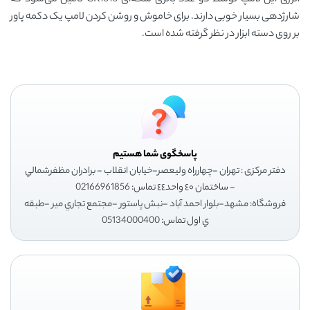
انرژی این لامپ توسط دو عدد باتری سکه‌ای CR1616 تامین می‌شود که
شارژدهی بسیار خوبی دارند. برای خاموش و روشن کردن لامپ یک دکمه پاور
بر روی دسته ابزار در نظر گرفته شده است.
پاسخگوی شما هستیم
دفتر مرکزی : تهران -چهارراه وليعصر-خيابان انقلاب - برادران مظفرشمالي
- ساختمان ٤٠ واحد٤٤ تماس: 02166961856
فروشگاه: مشهد-بلوار احمد آباد -نبش پاستور -مجتمع تجاري مير -طبقه
ي اول تماس: 05134000400