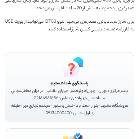
بر این، باتری 400 میلی‌آمپری که در کیس شارژ وجود دارد زمان شارژدهی
هندزفری‌ را مجموعا به بیش از 20 ساعت افزایش می‌دهد.
برای شارژ مجدد باتری هندزفری بی‌سیم لنوو QT83 می‌توانید از پورت USB
به کار رفته قسمت پایینی کیس شارژ استفاده کنید.
پاسخگوی شما هستیم
دفتر مرکزی : تهران -چهارراه وليعصر-خيابان انقلاب - برادران مظفرشمالي
- ساختمان ٤٠ واحد٤٤ تماس: 02166961856
فروشگاه: مشهد-بلوار احمد آباد -نبش پاستور -مجتمع تجاري مير -طبقه
ي اول تماس: 05134000400