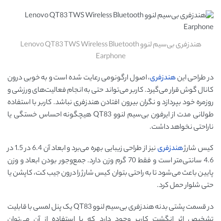
هندزفری بی‌سیم لنوو Lenovo QT83 TWS Wireless Bluetooth
Earphone
در طراحی این
هندزفری
، اصول ارگونومی رعایت شده است و به خوبی درون
کانال گوش قرار می‌گیرد. کاربر می‌تواند حتی به انجام فعالیت‌های ورزشی و
روزمره خود بپردازد و نگران بیرون افتادن هندزفری نباشد. کاربر با استفاده
طولانی مدت از ایرفون بی‌سیم لنوو QT83 هیچگونه احساس خستگی یا
ناراحتی نخواهد داشت.
کیس شارژ
هندزفری
نیز از طراحی زیبایی بهره می‌برد و ابعاد آن 6.4 در 1.5 در
4.6 سانتی‌متر است و فقط 70 گرم وزن دارد. جمع‌وجور بودن ابعاد و وزن
پایین باعث می‌شود تا به راحتی بتوان کیس شارژ را درون جیب کت، کاپشن یا
حتی شلوار حمل کرد.
در قسمت پشتی بدنه هندزفری بی‌سیم لنوو QT83 یک پنل لمسی با قابلیت
تشخیص اثر انگشت کاربر وجود دارد که با استفاده از آن می‌توان