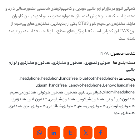
کمپانی لنوو در بازار لوازم جانبی موبایل و کامپیوترهای شخصی حضور فعالی دارد و
محصولات با کیفیت و خوش قیمت آن همواره محبوبیت زیادی در بین کاربران
دارند. هندزفری بی‌سیم لنوو QT83 یکی از جدیدترین هندزفری‌های بی‌سیم از
نوع TWS این کمپانی است که با ویژگی‌های سطح بالا و قیمت جذاب به بازار عرضه
شده است.
شناسه محصول:
N/A
دسته بندی ها :
صوتی و تصویری
,
هدفون و هندزفری
,
هدفون و هندزفری و لوازم
جانبی
برچسب ها :
bluetooth headphone
,
handsfree
,
headphon
,
headphone
,
,
xiaomi handsfree
,
Lenovo headphone
,
Lenovo handsfree
xiaomi headphone
,
شیائومی
,
لنوو
,
هدفون
,
هدفون بلوتوثی
,
هدفون بی سیم
,
هدفون دور گردنی
,
هدفون شیائومی
,
هدفون شیاومی
,
هدفون لنوو
,
هندزفری
,
هندزفری بلوتوثی
,
هندزفری بی سیم
,
هندزفری شیائومی
,
هندزفری لنوو
,
هندفری
,
هندفری لنوو