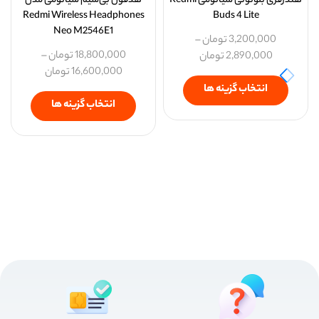
هندزفری بلوتوثی شیائومی Redmi
هدفون بی‌سیم شیائومی مدل
Redmi Wireless Headphones
Buds 4 Lite
Neo M2546E1
3,200,000
تومان
–
18,800,000
تومان
–
2,890,000
تومان
16,600,000
تومان
انتخاب گزینه ها
انتخاب گزینه ها