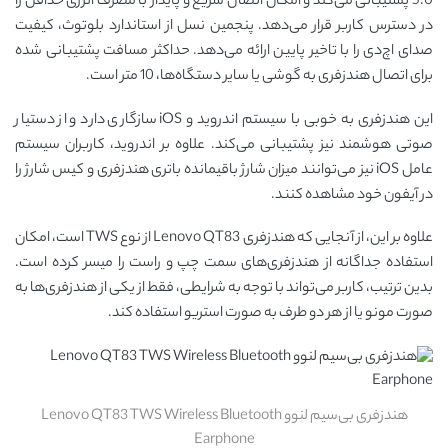
5.0 پشتیبانی می‌کند و امکان اتصال سریع و پایدار با مصرف انرژی حداقل را
در دسترس کاربر قرار می‌دهد. پنجمین نسل از استاندارد بلوتوث، کیفیت
صدای اچ‌دی را با تاخیر پایین ارائه می‌دهد. حداکثر مسافت پشتیبانی شده
برای اتصال هندزفری به گوشی یا سایر دستگاه‌ها، 10 متر است.
این هندزفری به خوبی با سیستم اندروید و iOS سازگاری دارد و از دستیار
صوتی هوشمند نیز پشتیبانی می‌کند. علاوه بر اندروید، کاربران سیستم
عامل iOS نیز می‌توانند میزان شارژ باقیمانده باتری هندزفری و کیس شارژ را
در آیفون خود مشاهده کنند.
علاوه بر این، از آنجایی که هندزفری Lenovo QT83 از نوع TWS است، امکان
استفاده جداگانه از هندزفری‌های سمت چپ و راست را میسر کرده است.
بدین ترتیب، کاربر می‌تواند با توجه به شرایطی، فقط از یکی از هندزفری‌ها به
صورت مونو یا از هر دو طرف به صورت استریو استفاده کند.
هندزفری بی‌سیم لنوو Lenovo QT83 TWS Wireless Bluetooth
Earphone