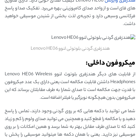
هندزفری وایرلس
Lenovo HE06 کیفیت صدای خوبی دارد. دارای فناوری
های فای است و از واحد صدای کامپوزیتی بهره می‌برد. تفکیک صدا و پاسخ
فرکانسی وسیعی دارد و تجربه‌ی لذت بخشی از شنیدن موسیقی خواهید
داشت.
هندزفری گردنی بلوتوثی لنوو Lenovo HE06
میکروفون داخلی:
از قابلیت های دیگر هندزفری بلوتوث لنوو Lenovo HE06 Wireless
Headphones داشتن قابلیت مکالمه است یعنی دارای یک عدد میکروفون
با قدرت جهت مکالمه است تا صدای شمارا به طرف مقابلتان برساند که این
میکروفون بدون هیچگونه نویزگیر یا فیلتر اضافه است.
شما می توانید با دکمه هایی که بر روی گردنی وجود دارند، تماس را پاسخ
دهید و یا مکالمه را قطع کنید و همچنین می توانید صدای ولوم را کم و زیاد
کنید که تا صدای طرف مقابل بهتر به شما برسد و همین امکانات را بر روی
موسیقی نیز دارید. یعنی با همان دکمه ها میتوانید موسیقی را پخش یا