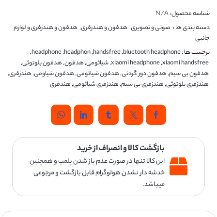
شناسه محصول:
N/A
دسته بندی ها :
صوتی و تصویری
,
هدفون و هندزفری
,
هدفون و هندزفری و لوازم
جانبی
برچسب ها :
bluetooth headphone
,
handsfree
,
headphon
,
headphone
,
xiaomi handsfree
,
xiaomi headphone
,
شیائومی
,
هدفون
,
هدفون بلوتوثی
,
هدفون بی سیم
,
هدفون دور گردنی
,
هدفون شیائومی
,
هدفون شیاومی
,
هندزفری
,
هندزفری بلوتوثی
,
هندزفری بی سیم
,
هندزفری شیائومی
,
هندفری
بازگشت کالا و انصراف از خرید
این کالا تنها در صورت عدم باز شدن پلمپ و همچنین
خدشه دار نشدن هولوگرام قابل بازگشت و مرجوعی
میباشد.