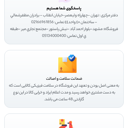
پاسخگوی شما هستیم
دفتر مرکزی : تهران -چهارراه وليعصر-خيابان انقلاب - برادران مظفرشمالي
- ساختمان ٤٠ واحد٤٤ تماس: 02166961856
فروشگاه: مشهد-بلوار احمد آباد -نبش پاستور -مجتمع تجاري مير -طبقه
ي اول تماس: 05134000400
ضمانت سلامت و اصالت
به معنی اصل بودن و تعهد این فروشگاه در سلامت فیزیکی کالایی است که
به دست مشتری خواهد رسید و مدت اعلام ایراد و خرابی کالا در این نوع
گارانتی 48 ساعت می باشد.