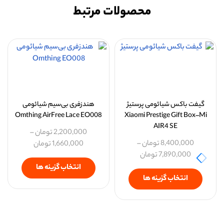
محصولات مرتبط
گیفت باکس شیائومی پرستیژ
هندزفری بی‌سیم شیائومی
Omthing AirFree Lace EO008
Xiaomi Prestige Gift Box–Mi
AIR4 SE
2,200,000
تومان
–
8,400,000
تومان
–
1,660,000
تومان
7,890,000
تومان
انتخاب گزینه ها
انتخاب گزینه ها