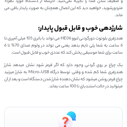
و ضعیف شدن صدا را تجربه نمی‌کنید. اگرشما از دستگاه مورد نظر10
متردورشوید، خواهید دید که این اتصال همچنان به صورت پایدار باقی می
‌ماند.
شارژدهی خوب و قابل قبول پایدار:
هندزفری بلوتوث دورگردنی لنوو HE06 می تواند با باتری 105 میلی آمپری،تا
6 ساعت به شما پلی تایم بدهد یعنی می تواند در ولوم صدای 70% تا 6
ساعت برای شما موسیقی پخش کند که عددی خوب و قابل قبول است.
یک چراغ بر روی گردنی وجود دارد که اگر قرمز شود نشان میدهد شارژ
هندزفری شما کم شده و وقتی توسط درگاه Micro-USB به شارژ میزنید
چراغ قرمز روشن میشود که نشان دهنده شارژ شدن دستگاه است و بعد از آن
میتوانید در حالت استندبای تا 100 ساعت بماند.