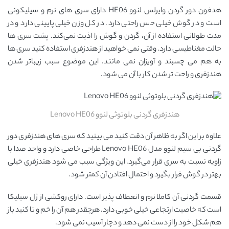
هدفون دور گردن وایرلس لنوو HE06 دارای سری ‌های نرم و سیلیکونی
است و در گوش خیلی حس راحتی دارد. در کل وزن خیلی پایینی دارد و در
مدت طولانی استفاده از آن، گردن و گوش را اذیت نمی‌کند. پشت سری ‌ها
حالت مغناطیسی دارد. وقتی نمی‌ خواهید از هندزفری استفاده کنید سری ‌ها
به هم می ‌چسبند و آویزان نمی ‌مانند. این موضوع سبب زیباتر شدن
هندزفری و راحت تر شدن کار با آن می ‌شود.
هندزفری گردنی بلوتوثی لنوو Lenovo HE06
علاوه بر این اگر به ظاهر آن دقت کنید می ‌بینید که سری ‌های هندزفری دور
گردنی بی سیم لنوو مدل Lenovo HE06 طراحی خاصی دارد و واحد صدا با
زاویه‌ نسبت به سری قرار می‌گیرد. این ویژگی سبب می ‌شود هندزفری خیلی
بهتر در گوش قرار بگیرد و احتمال افتادن آن کمتر شود.
قسمت گردنی آن کاملا نرم و انعطاف پذیر است. دارای روکشی از ژل سیلیکا
است که خاصیت ارتجاعی خیلی خوبی دارد. هرچقدر هم آن را خم و تا کنید باز
هم شکل خود را از دست نمی ‌دهد و دچار آسیب نمی ‌شود.