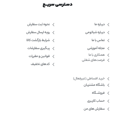
دسـترسی سریــع
درباره ما
نحوه ثبت سفارش
درباره شیائومی
رویه ارسال سفارش
تماس با ما
شرایط بازگشت کالا
مجله آموزشی
پیگیری سفارشات
همکاری با ما​
قوانین و مقررات
فرصت‌های شغلی
کدهای تخفیف
خرید اقساطی (غیرفعال)
باشگاه مشتریان
فروشــگاه
حساب کاربری
سفارش های من