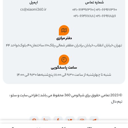
شماره تماس
ایمیل
cs@xiaomi360.ir
۰۲۱-۶۶۹۶۷۳۶۰ | ۰۲۱-۶۶۴۹۷۳۶۰
۰۲۱-۶۶۹۶۱۸۵۶ | ۰۲۱-۶۶۴۶۱۷۸۸
دفتر مرکزی
تهران،خیابان انقلاب،خیابان برادران مظفر شمالی،پلاک۷۰،ساختمان۴۰،بلوک۱،واحد ۴۴
ساعت پاسخگویی
شنبه تا چهارشنبه از ساعت ۹:۳۰ الی ۱۸:۰۰ پنج‌شنبه‌ها ۹:۳۰ الی ۱۴:۰۰
© 2023 تمامی حقوق برای
شیائومی 360
محفوظ می باشد | طراحی سایت و سئو :
تیم دال