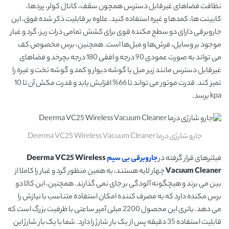
نظافت فضاهای غیرقابل دسترس همچون سقف، کانال کولر، پردها،
کابینت ها، کمدها و غیره استفاده کنید. علاوه بر قابلیت ذکر شده فوق، این
جاروبرقی دارای دو سطح مکنده قوی برای کشش تمامی ذرات ریز، گرد و غبار
موجود بر وسایل، فرش‌ها و مبل‌ها است. همچنین، برس مخصوص کف
می تواند به صورت عمودی 90 درجه و افقی 180 درجه بچرخد و فضاهای
غیرقابل دسترس مانند زیر مبل یا گوشه دیوار و کمد و گوشه تخت و غیره را
تمیز کند. قدرت موتور می تواند تا 66% افزایش یابد و قدرت مکش آن تا 10
kpa برسد.
جارو شارژی درما Deerma VC25 Wireless Vacuum Cleaner
فیلترهای قرار گرفته در
جاروبرقی بی سیم
Deerma VC25 Wireless
Vacuum Cleaner
چهار لایه هستند، به همین منظور گرد و غبار را کاملا از
بین می برند و هیچگونه آلودگی بر جای نمی گذارند. همچنین، این کالا دو
برس مکنده دارد که به مصرف کننده امکان استفاده متناسب با نیازش را
می دهد. باتری این محصول 2200 میلی آمپر ساعتی با ظرفیت بزرگ است که
قابلیت استفاده 35 دقیقه پس از یک بار شارژ را دارد. شما با یک بار شارژ این