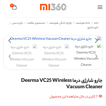
0
خانه
خانه هوشمند
لوازم خانگی هوشمند
شستشو و نظافت
جارو دستی
/
/
/
/
/
جارو شارژی
جارو شارژی درما Deerma VC25 Wireless
Vacuum Cleaner
7 کاربر در حال مشاهده این محصول