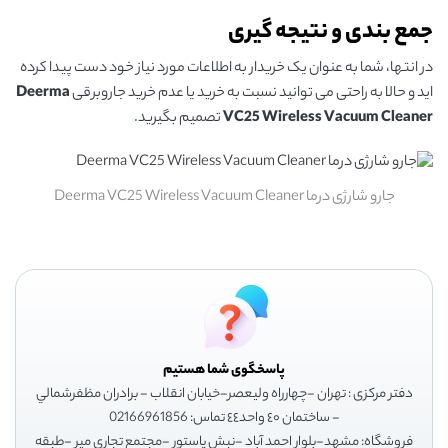
جمع بندی و نتیجه گیری
در انتها، شما به عنوان یک خریدار به اطلاعات مورد نیاز خود دست پیدا کرده
اید و حالا به راحتی می توانید نسبت به خرید یا عدم خرید جاروبرقی
Deerma
VC25 Wireless Vacuum Cleaner
تصمیم بگیرید
.
جارو شارژی درما Deerma VC25 Wireless Vacuum Cleaner
پاسخگوی شما هستیم
دفتر مرکزی : تهران -چهارراه وليعصر-خيابان انقلاب - برادران مظفرشمالي
- ساختمان ٤٠ واحد٤٤ تماس: 02166961856
فروشگاه: مشهد-بلوار احمد آباد -نبش پاستور -مجتمع تجاري مير -طبقه