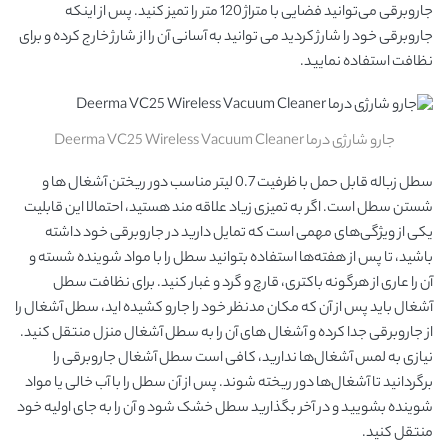
جاروبرقی می‌توانید فضایی با متراژ 120 متر را تمیز کنید. پس از اینکه
جاروبرقی خود را شارژ کردید می توانید به آسانی آن را از شارژ خارج کرده و برای
نظافت استفاده نمایید.
جارو شارژی درما Deerma VC25 Wireless Vacuum Cleaner
سطل زباله قابل حمل با ظرفیت 0.7 لیتر مناسب دور ریختن آشغال ها و
شستن سطل است. اگر به تمیزی زیاد علاقه مند هستید، احتمالا این قابلیت
یکی از ویژگی‌های مهمی است که تمایل دارید در جاروبرقی خود داشته
باشید، تا پس از هفته‌ها استفاده بتوانید سطل را با مواد شوینده شسته و
آن را عاری از هرگونه باکتری، قارچ و گرد و غبار کنید. برای نظافت سطل
آشغال باید پس از آن که مکان مدنظر خود را جارو کشیده اید، سطل آشغال را
از جاروبرقی جدا کرده و آشغال های آن را به سطل آشغال منزل منتقل کنید.
نیازی به لمس آشغال‌ها ندارید، کافی است سطل آشغال جاروبرقی را
برگردانید تا آشغال‌ها دور ریخته شوند. پس از آن سطل را با آب خالی یا مواد
شوینده بشویید و در آخر بگذارید سطل خشک شود و آن را به جای اولیه خود
منتقل کنید.