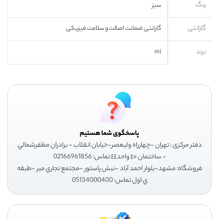
رنگ
سبز
گارانتی
گارانتی ضمانت اصالت و سلامت فیزیکی
برند
mi
پاسخگوی شما هستیم
دفتر مرکزی : تهران -چهارراه وليعصر-خيابان انقلاب - برادران مظفرشمالي
- ساختمان ٤٠ واحد٤٤ تماس: 02166961856
فروشگاه: مشهد-بلوار احمد آباد -نبش پاستور -مجتمع تجاري مير -طبقه
ي اول تماس: 05134000400