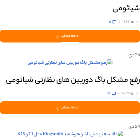
شیائومی
0
/
1534
/
ادامه مطلب
26
دی
رفع مشکل باگ دوربین های نظارتی شیائومی
12
/
4869
/
ادامه مطلب
24
دی