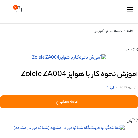
0
خانه
دسته بندی : آموزش
03
دی
آموزش نحوه کار با هواپز Zolele ZA004
0
/
2079
/
ادامه مطلب
19
آبان