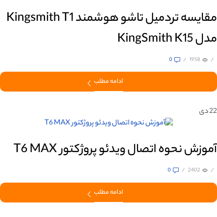
مقایسه تردمیل تاشو هوشمند Kingsmith T1
مدل KingSmith K15
0
/
1958
/
ادامه مطلب
22
دی
آموزش نحوه اتصال ویدئو پروژکتور T6 MAX
0
/
2402
/
ادامه مطلب