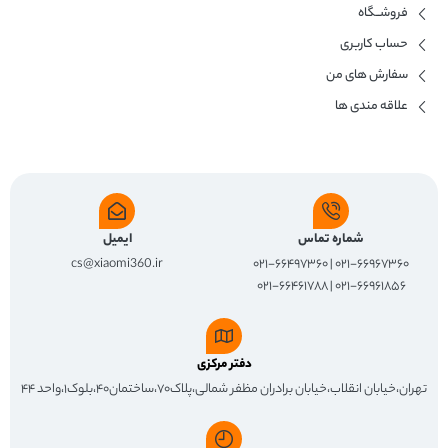
فروشــگاه
حساب کاربری
سفارش های من
علاقه مندی ها
شماره تماس
ایمیل
cs@xiaomi360.ir
۰۲۱-۶۶۹۶۷۳۶۰ | ۰۲۱-۶۶۴۹۷۳۶۰
۰۲۱-۶۶۹۶۱۸۵۶ | ۰۲۱-۶۶۴۶۱۷۸۸
دفتر مرکزی
تهران،خیابان انقلاب،خیابان برادران مظفر شمالی،پلاک۷۰،ساختمان۴۰،بلوک۱،واحد ۴۴