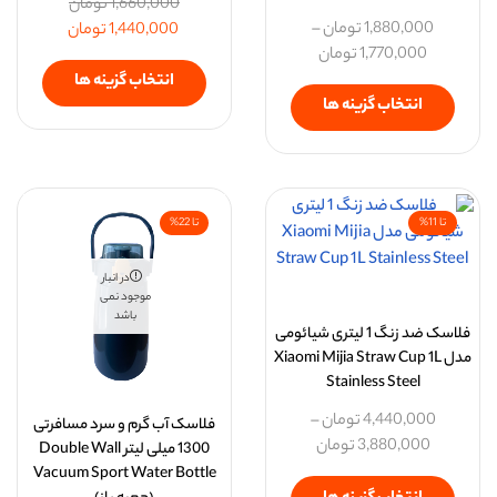
1,660,000
تومان
1,880,000
تومان
–
1,440,000
تومان
1,770,000
تومان
انتخاب گزینه ها
انتخاب گزینه ها
تا 11%
تا 22%
در انبار
موجود نمی
باشد
فلاسک ضد زنگ 1 لیتری شیائومی
مدل Xiaomi Mijia Straw Cup 1L
Stainless Steel
4,440,000
تومان
–
فلاسک آب گرم و سرد مسافرتی
3,880,000
تومان
1300 میلی لیتر Double Wall
Vacuum Sport Water Bottle