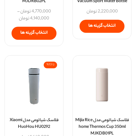
MJDRB02PL
Vacuum Sport Water Bottle
2,220,000
تومان
4,770,000
تومان
–
4,140,000
تومان
انتخاب گزینه ها
انتخاب گزینه ها
تا 13%
فلاسک شیائومی مدل Mijia Rice
فلاسک شیائومی مدل Xiaomi
HuoHou HU0292
home Thermos Cup 350ml
MJKDB01PL