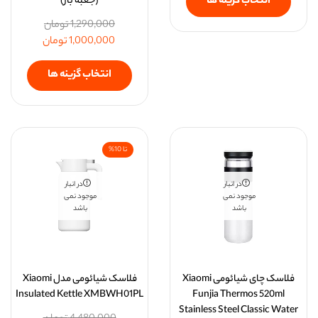
انتخاب گزینه ها
(جعبه باز)
1,290,000
تومان
1,000,000
تومان
انتخاب گزینه ها
تا 10%
در انبار
در انبار
موجود نمی
موجود نمی
باشد
باشد
فلاسک چای شیائومی Xiaomi
فلاسک شیائومی مدل Xiaomi
Insulated Kettle XMBWH01PL
Funjia Thermos 520ml
Stainless Steel Classic Water