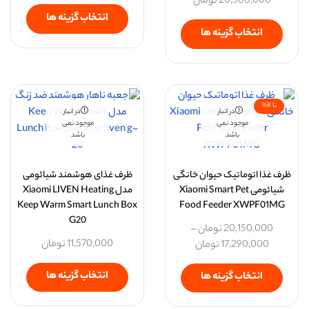
20,500,000
تومان
انتخاب گزینه ها
انتخاب گزینه ها
تا 8%
در انبار
در انبار
موجود نمی
موجود نمی
باشد
باشد
ظرف غذا اتوماتیک حیوان خانگی
ظرف غذای هوشمند شیائومی
شیائومی Xiaomi Smart Pet
مدل Xiaomi LIVEN Heating
Keep Warm Smart Lunch Box
Food Feeder XWPF01MG
G20
20,150,000
تومان
–
11,570,000
تومان
17,290,000
تومان
انتخاب گزینه ها
انتخاب گزینه ها