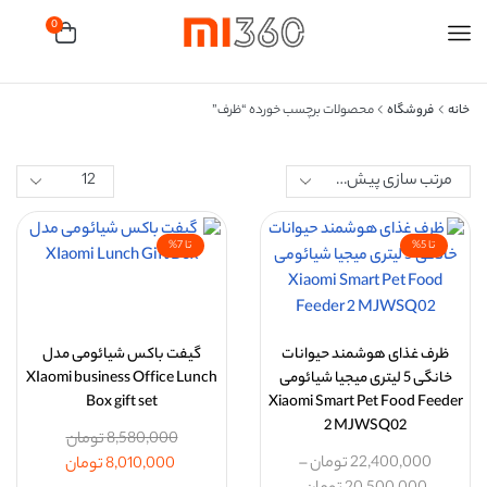
0
خانه
فروشگاه
محصولات برچسب خورده “ظرف”
تا 5%
تا 7%
ظرف غذای هوشمند حیوانات
گیفت باکس شیائومی مدل
خانگی 5 لیتری میجیا شیائومی
XIaomi business Office Lunch
Box gift set
Xiaomi Smart Pet Food Feeder
2 MJWSQ02
8,580,000
تومان
22,400,000
تومان
–
8,010,000
تومان