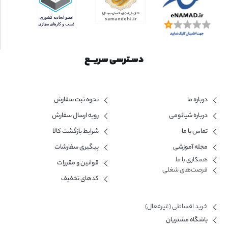
دسـترسی سریــع
درباره ما
نحوه ثبت سفارش
درباره شیائومی
رویه ارسال سفارش
تماس با ما
شرایط بازگشت کالا
مجله آموزشی
پیگیری سفارشات
همکاری با ما​
قوانین و مقررات
فرصت‌های شغلی
کدهای تخفیف
خرید اقساطی (غیرفعال)
باشگاه مشتریان