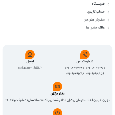
فروشــگاه
حساب کاربری
سفارش های من
علاقه مندی ها
شماره تماس
ایمیل
cs@xiaomi360.ir
۰۲۱-۶۶۹۶۷۳۶۰ | ۰۲۱-۶۶۴۹۷۳۶۰
۰۲۱-۶۶۹۶۱۸۵۶ | ۰۲۱-۶۶۴۶۱۷۸۸
دفتر مرکزی
تهران،خیابان انقلاب،خیابان برادران مظفر شمالی،پلاک۷۰،ساختمان۴۰،بلوک۱،واحد ۴۴