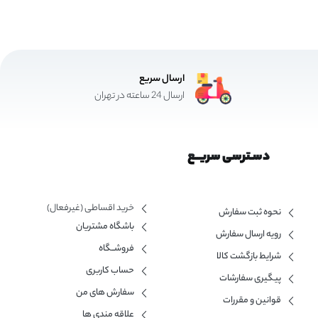
ارسال سریع
ارسال 24 ساعته در تهران
دسـترسی سریــع
خرید اقساطی (غیرفعال)
نحوه ثبت سفارش
باشگاه مشتریان
رویه ارسال سفارش
فروشــگاه
شرایط بازگشت کالا
حساب کاربری
پیگیری سفارشات
سفارش های من
قوانین و مقررات
علاقه مندی ها