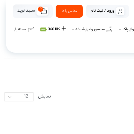
0
ســـبد خرید
ورود / ثبت نام
تماس با ما
ای پاک
سنسور و ابزار شبکه
کالا 360
بسته باز
جدید
نمایش