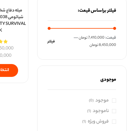
فیلتر براساس قیمت:
میله دفاع شخ
شیائو
TY SURVIVAL
K
قيمت:
—
7,410,000 تومان
فیلتر
8,450,000 تومان
50,000
10,000
انتخاب
موجودی
موجود
(0)
ناموجود
(1)
فروش ویژه
(1)