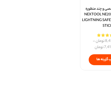
صی و چند منظوره
می NEXTOOL NE20038
LIGHTNING SAFE
STIC
8,4
تومان
–
7,4
تومان
 گزینه ها