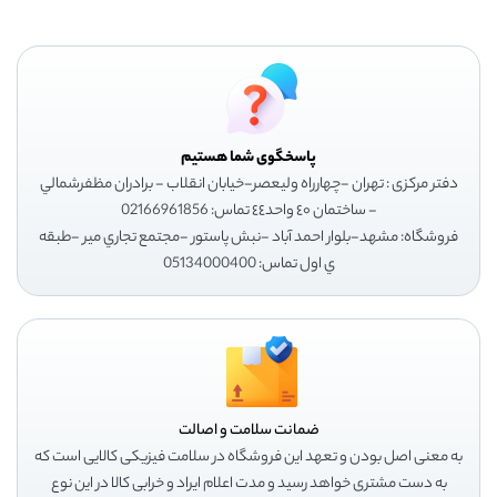
پاسخگوی شما هستیم
دفتر مرکزی : تهران -چهارراه وليعصر-خيابان انقلاب - برادران مظفرشمالي
- ساختمان ٤٠ واحد٤٤ تماس: 02166961856
فروشگاه: مشهد-بلوار احمد آباد -نبش پاستور -مجتمع تجاري مير -طبقه
ي اول تماس: 05134000400
ضمانت سلامت و اصالت
به معنی اصل بودن و تعهد این فروشگاه در سلامت فیزیکی کالایی است که
به دست مشتری خواهد رسید و مدت اعلام ایراد و خرابی کالا در این نوع