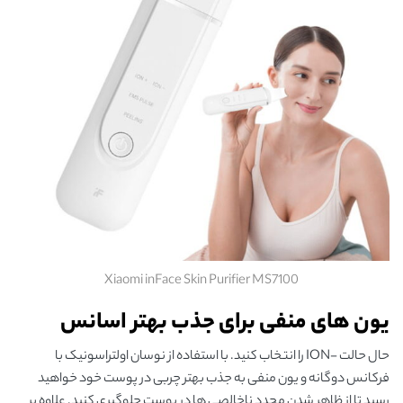
Xiaomi inFace Skin Purifier MS7100
یون های منفی برای جذب بهتر اسانس
حال حالت -ION را انتخاب کنید. با استفاده از نوسان اولتراسونیک با
فرکانس دوگانه و یون منفی به جذب بهتر چربی در پوست خود خواهید
رسید تا از ظاهر شدن مجدد ناخالصی ها در پوست جلوگیری کنید. علاوه بر