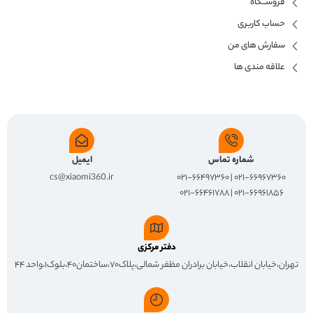
فروشــگاه
حساب کاربری
سفارش های من
علاقه مندی ها
شماره تماس
ایمیل
cs@xiaomi360.ir
۰۲۱-۶۶۹۶۷۳۶۰ | ۰۲۱-۶۶۴۹۷۳۶۰
۰۲۱-۶۶۹۶۱۸۵۶ | ۰۲۱-۶۶۴۶۱۷۸۸
دفتر مرکزی
تهران،خیابان انقلاب،خیابان برادران مظفر شمالی،پلاک۷۰،ساختمان۴۰،بلوک۱،واحد ۴۴