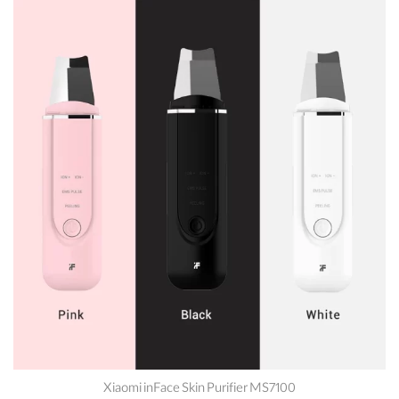
Xiaomi inFace Skin Purifier MS7100