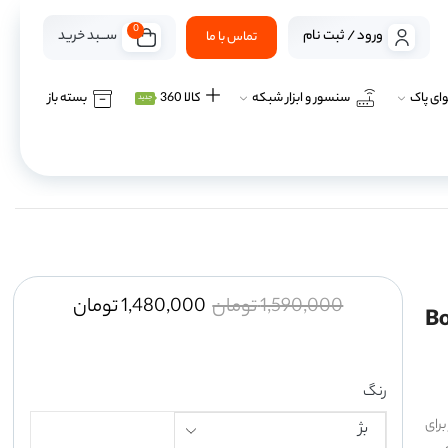
0
ســـبد خرید
ورود / ثبت نام
تماس با ما
ای پاک
سنسور و ابزار شبکه
کالا 360
بسته باز
جدید
1,590,000
تومان
1,480,000
تومان
رنگ
برای