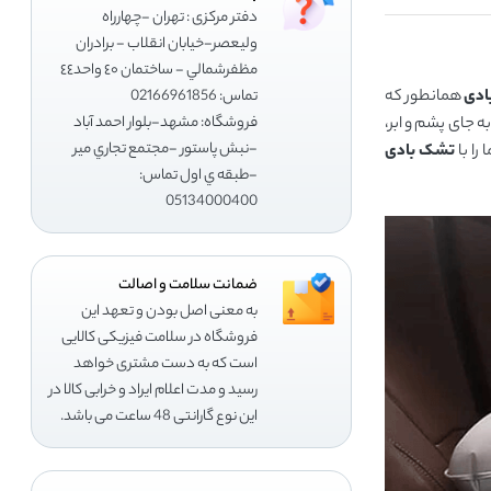
دفتر مرکزی : تهران -چهارراه
وليعصر-خيابان انقلاب - برادران
مظفرشمالي - ساختمان ٤٠ واحد٤٤
ادی
همانطور که
تماس: 02166961856
فروشگاه: مشهد-بلوار احمد آباد
ه جای پشم و ابر،
-نبش پاستور -مجتمع تجاري مير
را با
تشک بادی
-طبقه ي اول تماس:
05134000400
ضمانت سلامت و اصالت
به معنی اصل بودن و تعهد این
فروشگاه در سلامت فیزیکی کالایی
است که به دست مشتری خواهد
رسید و مدت اعلام ایراد و خرابی کالا در
این نوع گارانتی 48 ساعت می باشد.