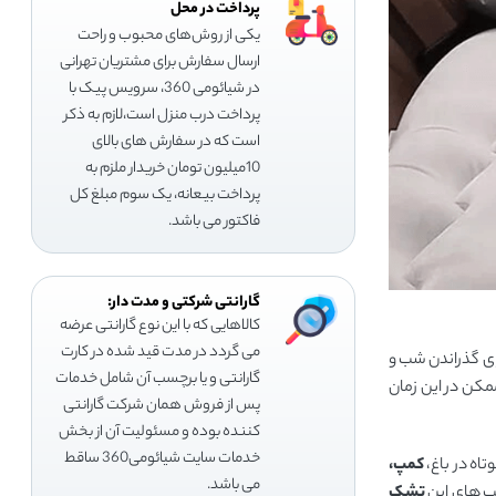
پرداخت در محل
یکی از روش‌های محبوب و راحت
ارسال سفارش برای مشتریان تهرانی
در شیائومی 360، سرویس پیک با
پرداخت درب منزل است،لازم به ذکر
است که در سفارش های بالای
10میلیون تومان خریدار ملزم به
پرداخت بیعانه، یک سوم مبلغ کل
فاکتور می باشد.
گارانتی شرکتی و مدت دار:
کالاهایی که با این نوع گارانتی عرضه
می گردد در مدت قید شده در کارت
ای گذراندن شب و
گارانتی و یا برچسب آن شامل خدمات
ممکن در این زمان
پس از فروش همان شرکت گارانتی
کننده بوده و مسئولیت آن از بخش
خدمات سایت شیائومی360 ساقط
تاه در باغ،
کمپ،
می باشد.
تشک