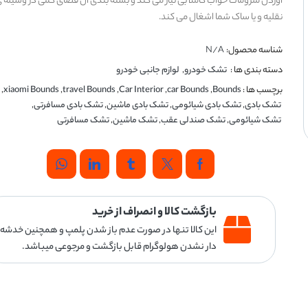
آوردن ملزومات خواب کاملا بی نیاز می کند و بسته بندی آن فضای کمی در وسیله 
نقلیه و یا ساک شما اشغال می کند.
شناسه محصول:
N/A
دسته بندی ها :
تشک خودرو
,
لوازم جانبی خودرو
برچسب ها :
Bounds
,
car Bounds
,
Car Interior
,
travel Bounds
,
xiaomi Bounds
,
تشک بادی
,
تشک بادی شیائومی
,
تشک بادی ماشین
,
تشک بادی مسافرتی
,
تشک شیائومی
,
تشک صندلی عقب
,
تشک ماشین
,
تشک مسافرتی
بازگشت کالا و انصراف از خرید
این کالا تنها در صورت عدم باز شدن پلمپ و همچنین خدشه
دار نشدن هولوگرام قابل بازگشت و مرجوعی میباشد.