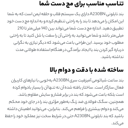
تناسب مناسب برای مچ دست شما
بند نایلونی A230BN دارای یک سیستم قلاب و حلقه ایمن است که به شما
این امکان را می‌دهد تا بند را به راحتی تنظیم کرده و به اندازه مچ دست خود
تطبیق دهید. اندازه مچ دست شما می‌تواند بین 140 میلی‌متر تا 210
میلی‌متر باشد و شما می‌توانید به راحتی آن را سفت یا شل کنید تا به راحتی
مطلوب خود برسید. این طراحی باعث می‌شود که دیگر نیازی به نگرانی
درباره گیر کردن بند یا ایجاد برآمدگی در هنگام استفاده طولانی مدت
نداشته باشید.
ساخته شده با دقت و دوام بالا
بند ساعت‌ شیائومی آمیزفیت سری A230BN به‌خوبی با نیازهای کاربران
فعال سازگار است. ساختار بافته شده آن نه تنها آن را بسیار بادوام کرده
است بلکه باعث می‌شود که بند در برابر فشار و سایش مقاوم باشد.
همچنین، سگک فولادی ضد زنگ به‌طور مؤثری بند را در جای خود محکم
می‌کند و دوام بیشتری را فراهم می‌کند. بنابراین، می‌توانید اطمینان داشته
باشید که بند نایلونی A230BN حتی در شرایط سخت نیز عملکرد خود را حفظ
می‌کند.