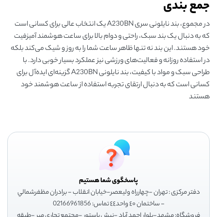
جمع بندی
در مجموع، بند نایلونی سری A230BN یک انتخاب عالی برای کسانی است
که به دنبال یک بند سبک، راحتی و دوام بالا برای ساعت هوشمند آمیزفیت
خود هستند. این بند نه تنها ظاهر ساعت شما را به روز و شیک می‌کند بلکه
در استفاده روزانه و فعالیت‌های ورزشی نیز عملکرد بسیار خوبی دارد. با
طراحی سبک و مواد با کیفیت، بند نایلونی A230BN گزینه‌ای ایده‌آل برای
کسانی است که به دنبال ارتقای تجربه استفاده از ساعت هوشمند خود
هستند
پاسخگوی شما هستیم
دفتر مرکزی : تهران -چهارراه وليعصر-خيابان انقلاب - برادران مظفرشمالي
- ساختمان ٤٠ واحد٤٤ تماس: 02166961856
فروشگاه: مشهد-بلوار احمد آباد -نبش پاستور -مجتمع تجاري مير -طبقه