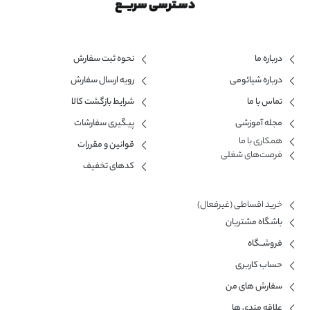
دسـترسی سریــع
درباره ما
نحوه ثبت سفارش
درباره شیائومی
رویه ارسال سفارش
تماس با ما
شرایط بازگشت کالا
مجله آموزشی
پیگیری سفارشات
همکاری با ما​
قوانین و مقررات
فرصت‌های شغلی
کدهای تخفیف
خرید اقساطی (غیرفعال)
باشگاه مشتریان
فروشــگاه
حساب کاربری
سفارش های من
علاقه مندی ها